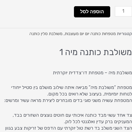
מות
הוספה לסל
ל
שולבת
ותנה
קטגוריות
מטפחות כותנה יום יום מעוצבות
,
משולבת סלין כותנה
יה
משולבת כותנה מיה 1
משולבת מיה – מטפחת דו־צדדית יוקרתית
מטפחת “משולבת מיה” מביאה איתה שילוב מושלם בין סטייל ייחודי
לנוחות יומיומית, בעיצוב שלא רואים בכל מקום.
המטפחת עשויה משני סוגי בדים מובחרים ליצירת מראה עשיר ומרשים:
צד אחד עשוי מבד כותנה איכותי עם חוטים נוצצים השזורים בבד,
המעניקים ברק עדין ואלגנטי לכל לוק.
הצד השני משלב בד רשת טול יוקרתי עם הדפס של זריקות צבע בגוון