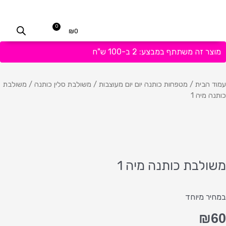
ילוג
בקנייה מעל 400 ש"ח תקבלי משלוח בחינם!
תוכן
0
₪
0
עגלת
קניות
מטפחות יום
מטפחות ערב
טורבני רשת
סרט חצי כיסוי
GIFT CARD
מטפחות רקומות
מטפחת פשמינה
מטפחות מרובעות
מטפחות כותנה יום יום מעוצבות
מטפחות מרובעות מעוצבות
מוצר זה משתתף במבצע: 2 ב-100 ש"ח
עמוד הבית
/
מטפחות כותנה יום יום מעוצבות
/
משולבת סלין כותנה
/ משולבת
כותנה מיה 1
משולבת כותנה מיה 1
במחיר מיוחד
₪
60