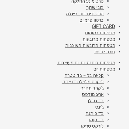
סרט מונע החלקה
בובי שרוך
סרט נפח בובי בייגלה
ברטון פרמיום
GIFT CARD
מטפחות רקומות
מטפחות מרובעות
מטפחות מרובעות מעוצבות
טורבני רשת
מטפחות כותנה יום יום מעוצבות
מטפחות יום
קלאה בל – בד טטרה
לייקרה מלמלה דו צדדי
ג'קרד תחרה
אריג מודפס
בד גובלן
ג'ינס
בד כותנה
בד קומו
לורקס טריקו