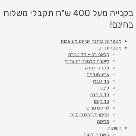
דילוג
כמות
Products
Products
המחיר
המחיר
של
לתוכן
search
search
המקורי
הנוכחי
בקנייה מעל 400 ש"ח תקבלי משלוח
משולבת
היה:
הוא:
בחינם!
כותנה
₪60.
₪40.
3
מטפחות כותנה יום יום מעוצבות
מטפחות יום
קלאה בל – בד טטרה
לייקרה מלמלה דו צדדי
ג'קרד תחרה
אריג מודפס
בד גובלן
ג'ינס
בד כותנה
בד קומו
לורקס טריקו
טריקו מודפס לייקרה
פליסה
קשתות
קשתות דקות