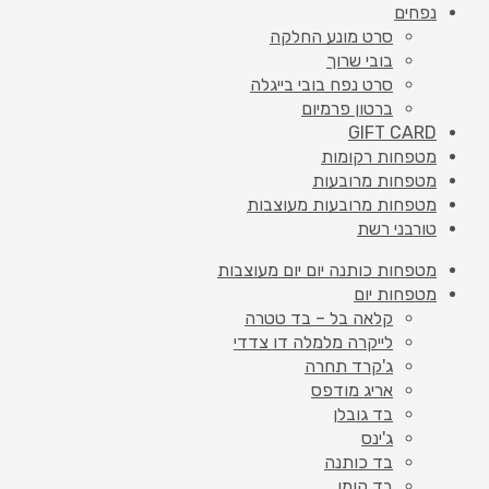
נפחים
סרט מונע החלקה
בובי שרוך
סרט נפח בובי בייגלה
ברטון פרמיום
GIFT CARD
מטפחות רקומות
מטפחות מרובעות
מטפחות מרובעות מעוצבות
טורבני רשת
מטפחות כותנה יום יום מעוצבות
מטפחות יום
קלאה בל – בד טטרה
לייקרה מלמלה דו צדדי
ג'קרד תחרה
אריג מודפס
בד גובלן
ג'ינס
בד כותנה
בד קומו