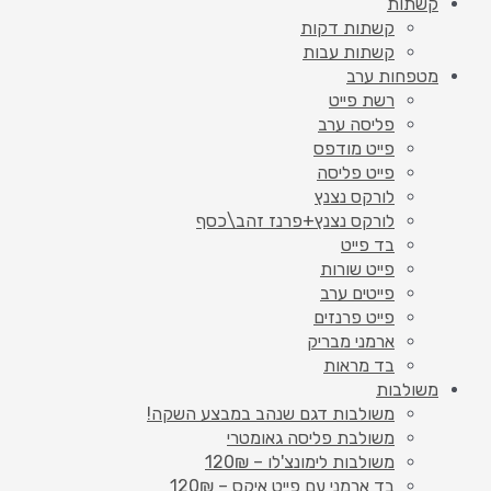
קשתות
קשתות דקות
קשתות עבות
מטפחות ערב
רשת פייט
פליסה ערב
פייט מודפס
פייט פליסה
לורקס נצנץ
לורקס נצנץ+פרנז זהב\כסף
בד פייט
פייט שורות
פייטים ערב
פייט פרנזים
ארמני מבריק
בד מראות
משולבות
משולבות דגם שנהב במבצע השקה!
משולבת פליסה גאומטרי
משולבות לימונצ'לו – 120₪
בד ארמני עם פייט איקס – 120₪