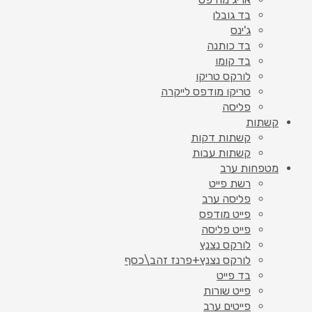
בד גובלן
ג'ינס
בד כותנה
בד קומו
לורקס טריקו
טריקו מודפס לייקרה
פליסה
קשתות
קשתות דקות
קשתות עבות
מטפחות ערב
רשת פייט
פליסה ערב
פייט מודפס
פייט פליסה
לורקס נצנץ
לורקס נצנץ+פרנז זהב\כסף
בד פייט
פייט שורות
פייטים ערב