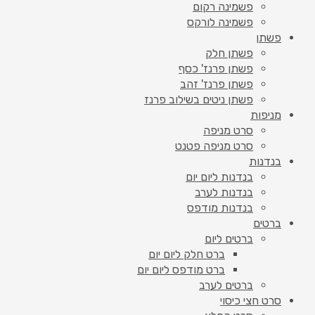
פשמינה רקום
פשמינה לורקס
פשתן
פשתן חלק
פשתן פרנז' כסף
פשתן פרנז' זהב
פשתן ניטים בשילוב פרנז
מניפות
סרט מניפה
סרט מניפה פטנט
בנדנות
בנדנות ליום יום
בנדנות לערב
בנדנות מודפס
ברטים
ברטים ליום
ברט חלק ליום יום
ברט מודפס ליום יום
ברטים לערב
סרט חצי כיסוי