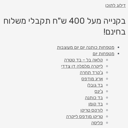
דילוג לתוכן
בקנייה מעל 400 ש"ח תקבלי משלוח
בחינם!
מטפחות כותנה יום יום מעוצבות
מטפחות יום
קלאה בל – בד טטרה
לייקרה מלמלה דו צדדי
ג'קרד תחרה
אריג מודפס
בד גובלן
ג'ינס
בד כותנה
בד קומו
לורקס טריקו
טריקו מודפס לייקרה
פליסה