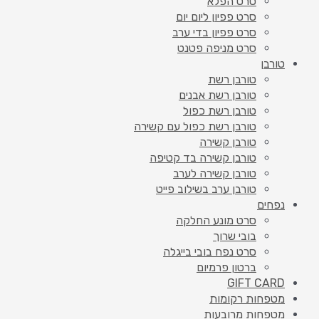
סרט הפלא
סרט פפיון ליום יום
סרט פפיון בדי ערב
סרט מניפה פטנט
טורבן
טורבן רשת
טורבן רשת אבנים
טורבן רשת כפול
טורבן רשת כפול עם קשירה
טורבן קשירה
טורבן קשירה בד קטיפה
טורבן קשירה לערב
טורבן ערב בשילוב פייט
נפחים
סרט מונע החלקה
בובי שרוך
סרט נפח בובי בייגלה
ברטון פרמיום
GIFT CARD
מטפחות רקומות
מטפחות מרובעות