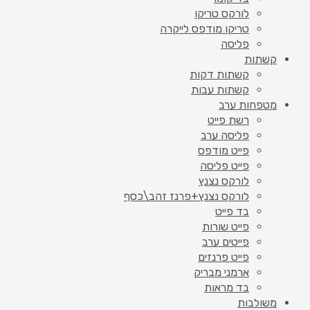
לורקס טריקו
טריקו מודפס לייקרה
פליסה
קשתות
קשתות דקות
קשתות עבות
מטפחות ערב
רשת פייט
פליסה ערב
פייט מודפס
פייט פליסה
לורקס נצנץ
לורקס נצנץ+פרנז זהב\כסף
בד פייט
פייט שורות
פייטים ערב
פייט פרנזים
ארמני מבריק
בד מראות
משולבות