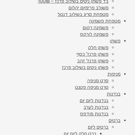
בד פשתן ניטים בשילוב פרנז – 100₪
משולב פרימיום יהלום
מטפחת סריג בשילוב דנטל
מטפחת פשמינה
פשמינה רקום
פשמינה לורקס
פשתן
פשתן חלק
פשתן פרנז' כסף
פשתן פרנז' זהב
פשתן ניטים בשילוב פרנז
מניפות
סרט מניפה
סרט מניפה פטנט
בנדנות
בנדנות ליום יום
בנדנות לערב
בנדנות מודפס
ברטים
ברטים ליום
ברט חלק ליום יום