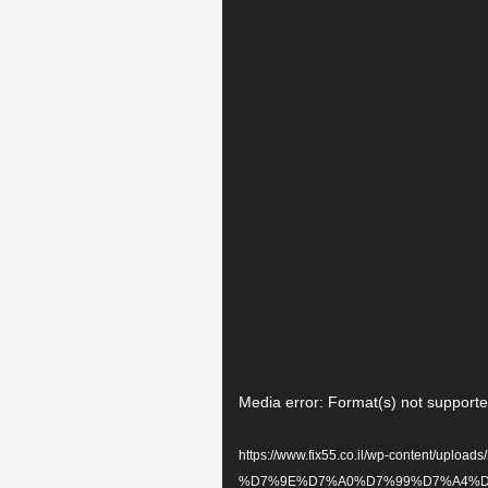
Media error: Format(s) not supporte
https://www.fix55.co.il/wp-content/upload-
%D7%9E%D7%A0%D7%99%D7%A4%D7