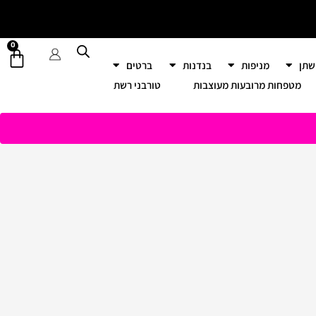
0
עגל
שתן
מניפות
בנדנות
ברטים
קניו
מטפחות מרובעות מעוצבות
טורבני רשת