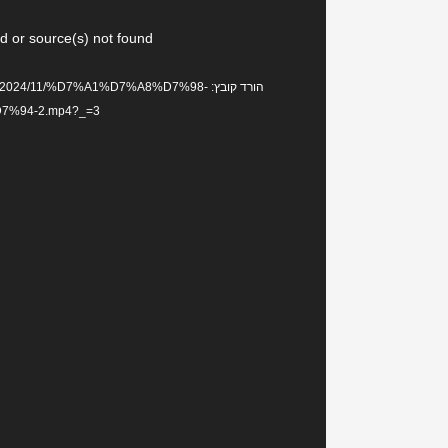
נגן
d or source(s) not found
וידאו
הורד קובץ: s/2024/11/%D7%A1%D7%A8%D7%98
%94-2.mp4?_=3