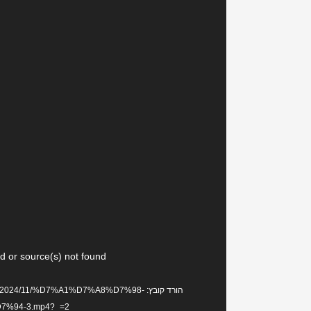
נגן
d or source(s) not found
וידאו
הורד קובץ: s/2024/11/%D7%A1%D7%A8%D7%98
%94-3.mp4?_=2