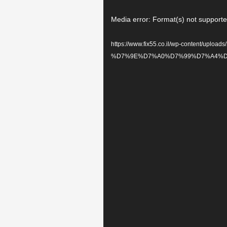
Media error: Format(s) not supporte
https://www.fix55.co.il/wp-content/upload-
%D7%9E%D7%A0%D7%99%D7%A4%D7