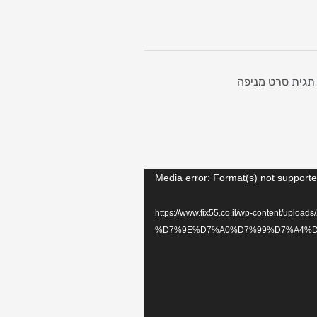
תגית
סרט מניפה
Media error: Format(s) not supporte
https://www.fix55.co.il/wp-content/upload-
%D7%9E%D7%A0%D7%99%D7%A4%D7