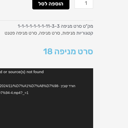
כמות
הוספה לסל
של
סרט
מניפה
מק"ט
סרט מניפה 1-1-1-1-1-1-1-11-3-3
18
קטגוריות
מניפות
,
סרט מניפה
,
סרט מניפה פטנט
סרט מניפה 18
נגן
d or source(s) not found
וידאו
הורד קובץ: s/2024/11/%D7%A1%D7%A8%D7%98
%94-4.mp4?_=1