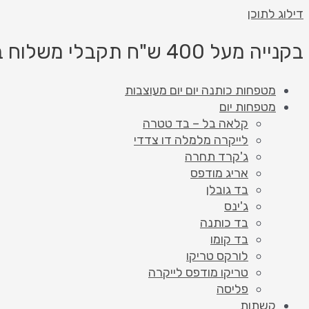
דילוג לתוכן
בקנייה מעל 400 ש"ח תקבלי משלוח בחינם!
מטפחות כותנה יום יום מעוצבות
מטפחות יום
קלאה בל – בד טטרה
לייקרה מלמלה דו צדדי
ג'קרד תחרה
אריג מודפס
בד גובלן
ג'ינס
בד כותנה
בד קומו
לורקס טריקו
טריקו מודפס לייקרה
פליסה
קשתות