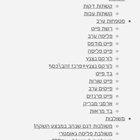
קשתות דקות
קשתות עבות
מטפחות ערב
רשת פייט
פליסה ערב
פייט מודפס
פייט פליסה
לורקס נצנץ
לורקס נצנץ+פרנז זהב\כסף
בד פייט
פייט שורות
פייטים ערב
פייט פרנזים
ארמני מבריק
בד מראות
משולבות
משולבות דגם שנהב במבצע השקה!
משולבת פליסה גאומטרי