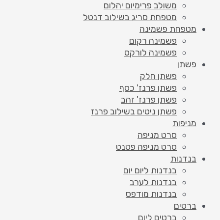
משולב פרימיום יהלום
מטפחת סריג בשילוב דנטל
מטפחת פשמינה
פשמינה רקום
פשמינה לורקס
פשתן
פשתן חלק
פשתן פרנז' כסף
פשתן פרנז' זהב
פשתן ניטים בשילוב פרנז
מניפות
סרט מניפה
סרט מניפה פטנט
בנדנות
בנדנות ליום יום
בנדנות לערב
בנדנות מודפס
ברטים
ברטים ליום