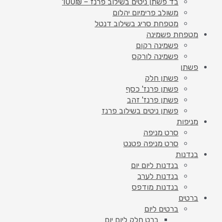
בד פשתן ניטים בשילוב פרנז – 100₪
משולב פרימיום יהלום
מטפחת סריג בשילוב דנטל
מטפחת פשמינה
פשמינה רקום
פשמינה לורקס
פשתן
פשתן חלק
פשתן פרנז' כסף
פשתן פרנז' זהב
פשתן ניטים בשילוב פרנז
מניפות
סרט מניפה
סרט מניפה פטנט
בנדנות
בנדנות ליום יום
בנדנות לערב
בנדנות מודפס
ברטים
ברטים ליום
ברט חלק ליום יום