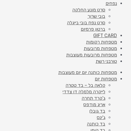
נפחים
סרט מונע החלקה
בובי שרוך
סרט נפח בובי בייגלה
ברטון פרמיום
GIFT CARD
מטפחות רקומות
מטפחות מרובעות
מטפחות מרובעות מעוצבות
טורבני רשת
מטפחות כותנה יום יום מעוצבות
מטפחות יום
קלאה בל – בד טטרה
לייקרה מלמלה דו צדדי
ג'קרד תחרה
אריג מודפס
בד גובלן
ג'ינס
בד כותנה
בד קומו