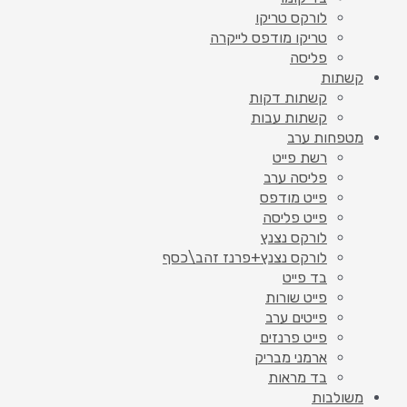
לורקס טריקו
טריקו מודפס לייקרה
פליסה
קשתות
קשתות דקות
קשתות עבות
מטפחות ערב
רשת פייט
פליסה ערב
פייט מודפס
פייט פליסה
לורקס נצנץ
לורקס נצנץ+פרנז זהב\כסף
בד פייט
פייט שורות
פייטים ערב
פייט פרנזים
ארמני מבריק
בד מראות
משולבות