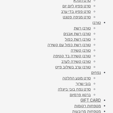
סרט הפלא
סרט פפיון ליום יום
סרט פפיון בדי ערב
סרט מניפה פטנט
טורבן
טורבן רשת
טורבן רשת אבנים
טורבן רשת כפול
טורבן רשת כפול עם קשירה
טורבן קשירה
טורבן קשירה בד קטיפה
טורבן קשירה לערב
טורבן ערב בשילוב פייט
נפחים
סרט מונע החלקה
בובי שרוך
סרט נפח בובי בייגלה
ברטון פרמיום
GIFT CARD
מטפחות רקומות
מטפחות מרובעות