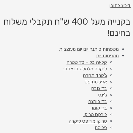
דילוג לתוכן
בקנייה מעל 400 ש"ח תקבלי משלוח
בחינם!
מטפחות כותנה יום יום מעוצבות
מטפחות יום
קלאה בל – בד טטרה
לייקרה מלמלה דו צדדי
ג'קרד תחרה
אריג מודפס
בד גובלן
ג'ינס
בד כותנה
בד קומו
לורקס טריקו
טריקו מודפס לייקרה
פליסה