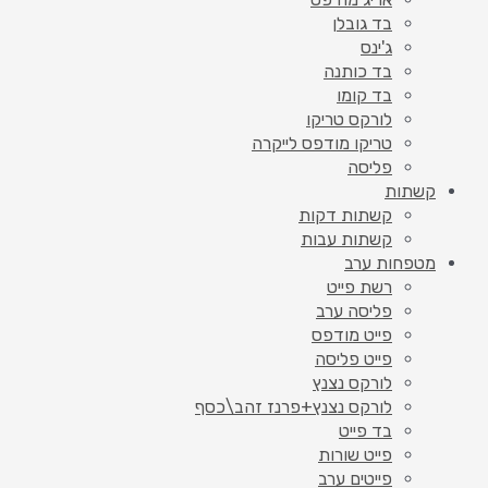
בד גובלן
ג'ינס
בד כותנה
בד קומו
לורקס טריקו
טריקו מודפס לייקרה
פליסה
קשתות
קשתות דקות
קשתות עבות
מטפחות ערב
רשת פייט
פליסה ערב
פייט מודפס
פייט פליסה
לורקס נצנץ
לורקס נצנץ+פרנז זהב\כסף
בד פייט
פייט שורות
פייטים ערב