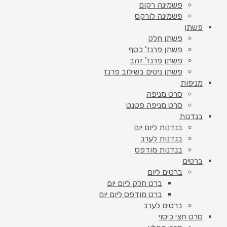
פשמינה רקום
פשמינה לורקס
פשתן
פשתן חלק
פשתן פרנז' כסף
פשתן פרנז' זהב
פשתן ניטים בשילוב פרנז
מניפות
סרט מניפה
סרט מניפה פטנט
בנדנות
בנדנות ליום יום
בנדנות לערב
בנדנות מודפס
ברטים
ברטים ליום
ברט חלק ליום יום
ברט מודפס ליום יום
ברטים לערב
סרט חצי כיסוי