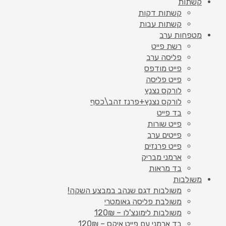
קשתות
קשתות דקות
קשתות עבות
מטפחות ערב
רשת פייט
פליסה ערב
פייט מודפס
פייט פליסה
לורקס נצנץ
לורקס נצנץ+פרנז זהב\כסף
בד פייט
פייט שורות
פייטים ערב
פייט פרנזים
ארמני מבריק
בד מראות
משולבות
משולבות דגם שנהב במבצע השקה!
משולבת פליסה גאומטרי
משולבות לימונצ'לו – 120₪
בד ארמני עם פייט איקס – 120₪