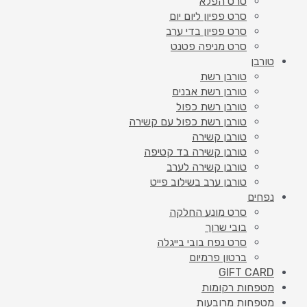
סרט הפלא
סרט פפיון ליום יום
סרט פפיון בדי ערב
סרט מניפה פטנט
טורבן
טורבן רשת
טורבן רשת אבנים
טורבן רשת כפול
טורבן רשת כפול עם קשירה
טורבן קשירה
טורבן קשירה בד קטיפה
טורבן קשירה לערב
טורבן ערב בשילוב פייט
נפחים
סרט מונע החלקה
בובי שרוך
סרט נפח בובי בייגלה
ברטון פרמיום
GIFT CARD
מטפחות רקומות
מטפחות מרובעות