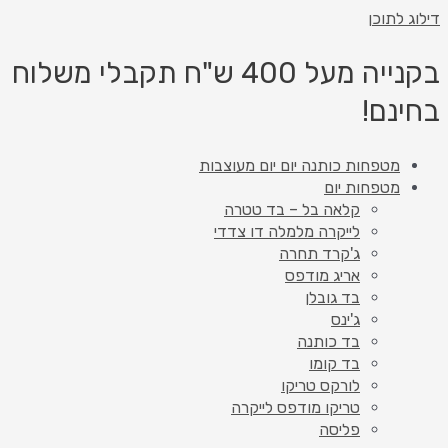
דילוג לתוכן
בקנייה מעל 400 ש"ח תקבלי משלוח
בחינם!
מטפחות כותנה יום יום מעוצבות
מטפחות יום
קלאה בל – בד טטרה
לייקרה מלמלה דו צדדי
ג'קרד תחרה
אריג מודפס
בד גובלן
ג'ינס
בד כותנה
בד קומו
לורקס טריקו
טריקו מודפס לייקרה
פליסה