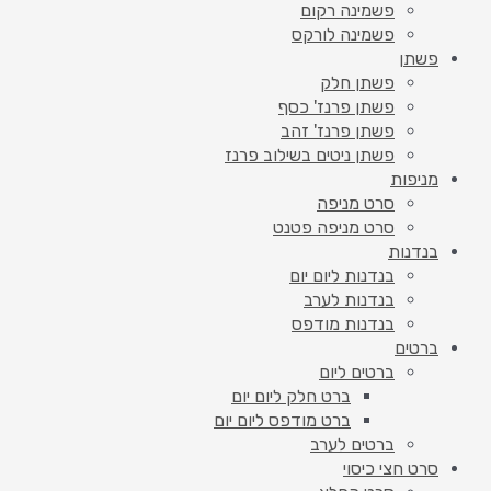
פשמינה רקום
פשמינה לורקס
פשתן
פשתן חלק
פשתן פרנז' כסף
פשתן פרנז' זהב
פשתן ניטים בשילוב פרנז
מניפות
סרט מניפה
סרט מניפה פטנט
בנדנות
בנדנות ליום יום
בנדנות לערב
בנדנות מודפס
ברטים
ברטים ליום
ברט חלק ליום יום
ברט מודפס ליום יום
ברטים לערב
סרט חצי כיסוי