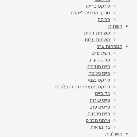
לורקס טריקו
טריקו מודפס לייקרה
פליסה
קשתות
קשתות דקות
קשתות עבות
מטפחות ערב
רשת פייט
פליסה ערב
פייט מודפס
פייט פליסה
לורקס נצנץ
לורקס נצנץ+פרנז זהב\כסף
בד פייט
פייט שורות
פייטים ערב
פייט פרנזים
ארמני מבריק
בד מראות
משולבות