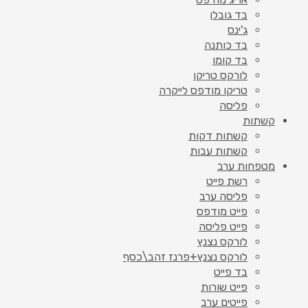
בד גובלן
ג'ינס
בד כותנה
בד קומו
לורקס טריקו
טריקו מודפס לייקרה
פליסה
קשתות
קשתות דקות
קשתות עבות
מטפחות ערב
רשת פייט
פליסה ערב
פייט מודפס
פייט פליסה
לורקס נצנץ
לורקס נצנץ+פרנז זהב\כסף
בד פייט
פייט שורות
פייטים ערב