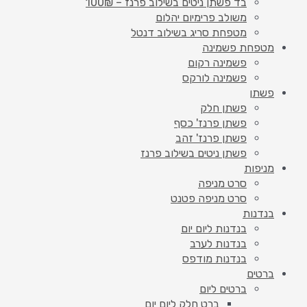
בד פשתן ניטים בשילוב פרנז – 100₪
משולב פרימיום יהלום
מטפחת סריג בשילוב דנטל
מטפחת פשמינה
פשמינה רקום
פשמינה לורקס
פשתן
פשתן חלק
פשתן פרנז' כסף
פשתן פרנז' זהב
פשתן ניטים בשילוב פרנז
מניפות
סרט מניפה
סרט מניפה פטנט
בנדנות
בנדנות ליום יום
בנדנות לערב
בנדנות מודפס
ברטים
ברטים ליום
ברט חלק ליום יום