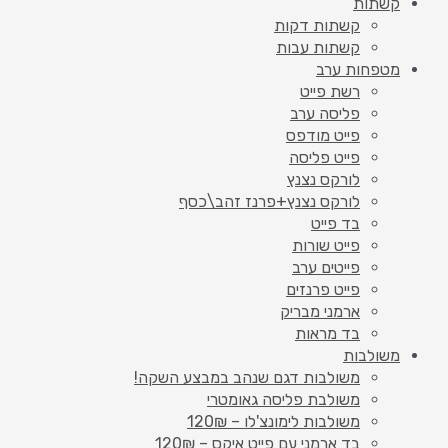
קשתות
קשתות דקות
קשתות עבות
מטפחות ערב
רשת פייט
פליסה ערב
פייט מודפס
פייט פליסה
לורקס נצנץ
לורקס נצנץ+פרנז זהב\כסף
בד פייט
פייט שורות
פייטים ערב
פייט פרנזים
ארמני מבריק
בד מראות
משולבות
משולבות דגם שנהב במבצע השקה!
משולבת פליסה גאומטרי
משולבות לימונצ'לו – 120₪
בד ארמני עם פייט איקס – 120₪