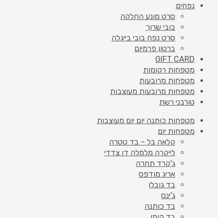
נפחים
סרט מונע החלקה
בובי שרוך
סרט נפח בובי בייגלה
ברטון פרמיום
GIFT CARD
מטפחות רקומות
מטפחות מרובעות
מטפחות מרובעות מעוצבות
טורבני רשת
מטפחות כותנה יום יום מעוצבות
מטפחות יום
קלאה בל – בד טטרה
לייקרה מלמלה דו צדדי
ג'קרד תחרה
אריג מודפס
בד גובלן
ג'ינס
בד כותנה
בד קומו