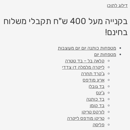
דילוג לתוכן
בקנייה מעל 400 ש"ח תקבלי משלוח
בחינם!
מטפחות כותנה יום יום מעוצבות
מטפחות יום
קלאה בל – בד טטרה
לייקרה מלמלה דו צדדי
ג'קרד תחרה
אריג מודפס
בד גובלן
ג'ינס
בד כותנה
בד קומו
לורקס טריקו
טריקו מודפס לייקרה
פליסה