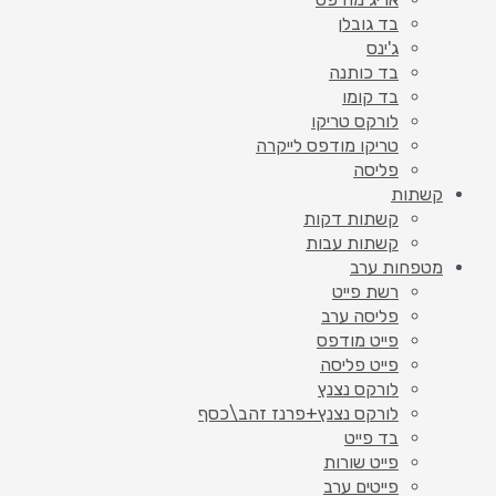
בד גובלן
ג'ינס
בד כותנה
בד קומו
לורקס טריקו
טריקו מודפס לייקרה
פליסה
קשתות
קשתות דקות
קשתות עבות
מטפחות ערב
רשת פייט
פליסה ערב
פייט מודפס
פייט פליסה
לורקס נצנץ
לורקס נצנץ+פרנז זהב\כסף
בד פייט
פייט שורות
פייטים ערב