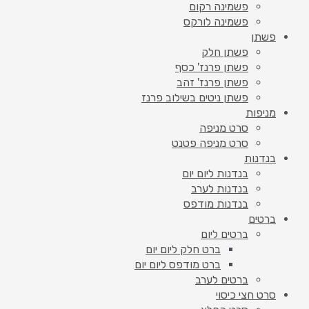
פשמינה רקום
פשמינה לורקס
פשתן
פשתן חלק
פשתן פרנז' כסף
פשתן פרנז' זהב
פשתן ניטים בשילוב פרנז
מניפות
סרט מניפה
סרט מניפה פטנט
בנדנות
בנדנות ליום יום
בנדנות לערב
בנדנות מודפס
ברטים
ברטים ליום
ברט חלק ליום יום
ברט מודפס ליום יום
ברטים לערב
סרט חצי כיסוי