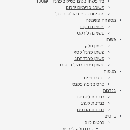
בד פשתן ניטים בשילוב פרנז – 100₪
משולב פרימיום יהלום
מטפחת סריג בשילוב דנטל
מטפחת פשמינה
פשמינה רקום
פשמינה לורקס
פשתן
פשתן חלק
פשתן פרנז' כסף
פשתן פרנז' זהב
פשתן ניטים בשילוב פרנז
מניפות
סרט מניפה
סרט מניפה פטנט
בנדנות
בנדנות ליום יום
בנדנות לערב
בנדנות מודפס
ברטים
ברטים ליום
ברט חלק ליום יום