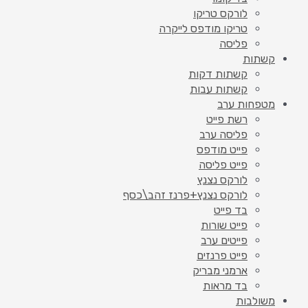
לורקס טריקו
טריקו מודפס לייקרה
פליסה
קשתות
קשתות דקות
קשתות עבות
מטפחות ערב
רשת פייט
פליסה ערב
פייט מודפס
פייט פליסה
לורקס נצנץ
לורקס נצנץ+פרנז זהב\כסף
בד פייט
פייט שורות
פייטים ערב
פייט פרנזים
ארמני מבריק
בד מראות
משולבות