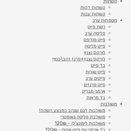
קשתות
קשתות דקות
קשתות עבות
מטפחות ערב
רשת פייט
פליסה ערב
פייט מודפס
פייט פליסה
לורקס נצנץ
לורקס נצנץ+פרנז זהב\כסף
בד פייט
פייט שורות
פייטים ערב
פייט פרנזים
ארמני מבריק
בד מראות
משולבות
משולבות דגם שנהב במבצע השקה!
משולבת פליסה גאומטרי
משולבות לימונצ'לו – 120₪
בד ארמני עם פייט איקס – 120₪