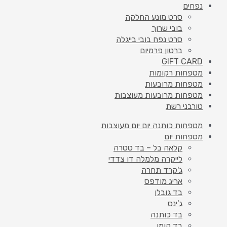
נפחים
סרט מונע החלקה
בובי שרוך
סרט נפח בובי בייגלה
ברטון פרמיום
GIFT CARD
מטפחות רקומות
מטפחות מרובעות
מטפחות מרובעות מעוצבות
טורבני רשת
מטפחות כותנה יום יום מעוצבות
מטפחות יום
קלאה בל – בד טטרה
לייקרה מלמלה דו צדדי
ג'קרד תחרה
אריג מודפס
בד גובלן
ג'ינס
בד כותנה
בד קומו