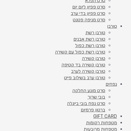
סרט הפלא
סרט פפיון ליום יום
סרט פפיון בדי ערב
סרט מניפה פטנט
טורבן
טורבן רשת
טורבן רשת אבנים
טורבן רשת כפול
טורבן רשת כפול עם קשירה
טורבן קשירה
טורבן קשירה בד קטיפה
טורבן קשירה לערב
טורבן ערב בשילוב פייט
נפחים
סרט מונע החלקה
בובי שרוך
סרט נפח בובי בייגלה
ברטון פרמיום
GIFT CARD
מטפחות רקומות
מטפחות מרובעות