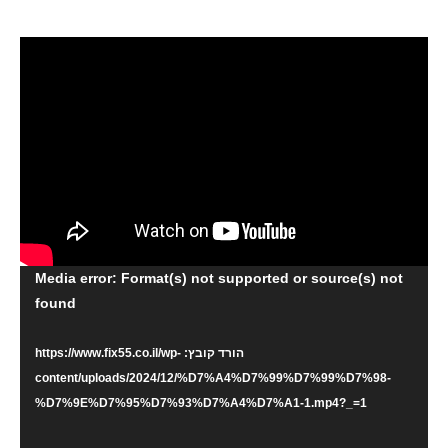
נגן
Media error: Format(s) not supported or source(s) not
וידאו
found
הורד קובץ: https://www.fix55.co.il/wp-
content/uploads/2024/12/%D7%A4%D7%99%D7%99%D7%98-
%D7%9E%D7%95%D7%93%D7%A4%D7%A1-1.mp4?_=1