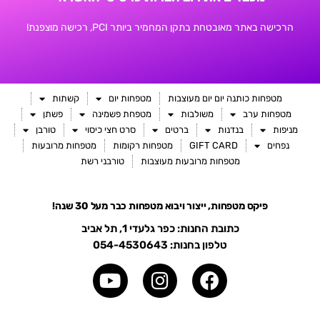
הרכישה באתר מאובטחת בתקן המחמיר ביותר PCI, רכישה מוצפנת!
מטפחות כותנה יום יום מעוצבות
מטפחות יום
קשתות
מטפחות ערב
משולבות
מטפחת פשמינה
פשתן
מניפות
בנדנות
ברטים
סרט חצי כיסוי
טורבן
נפחים
GIFT CARD
מטפחות רקומות
מטפחות מרובעות
מטפחות מרובעות מעוצבות
טורבני רשת
פיקס מטפחות, ייצור ויבוא מטפחות כבר מעל 30 שנה!
כתובת החנות: כפר גלעדי 1, תל אביב
טלפון בחנות: 054-4530643
Y
I
o
n
u
s