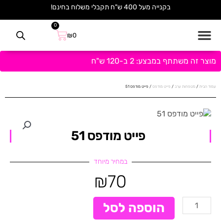
ילוג
בקנייה מעל 400 ש"ח תקבלי משלוח בחינם!
תוכן
0
עגלת
₪
0
קניות
מוצר זה משתתף במבצע: 2 ב-120 ש"ח
עמוד הבית
/
מטפחות ערב
/
פייט מודפס
/ פייט מודפס 51
פייט מודפס 51
במחיר מיוחד
₪
70
כמות
הוספה לסל
של