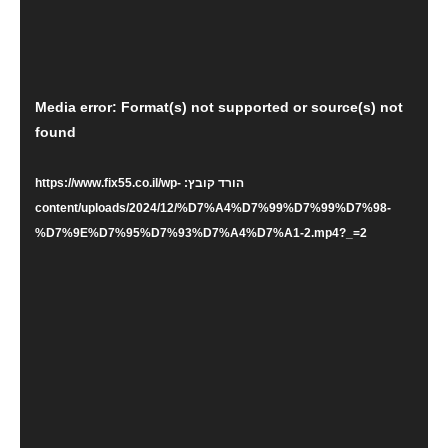
נגן
Media error: Format(s) not supported or source(s) not
וידאו
found
הורד קובץ: https://www.fix55.co.il/wp-
content/uploads/2024/12/%D7%A4%D7%99%D7%99%D7%98-
%D7%9E%D7%95%D7%93%D7%A4%D7%A1-2.mp4?_=2