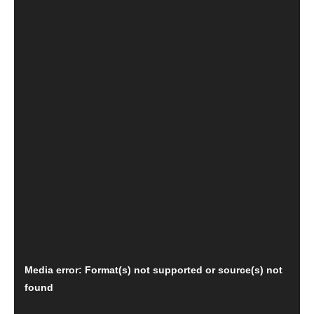
נגן
Media error: Format(s) not supported or source(s) not
וידאו
found