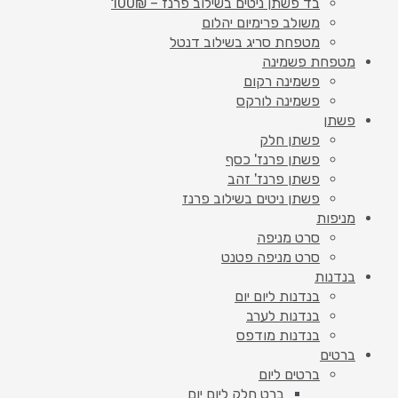
בד פשתן ניטים בשילוב פרנז – 100₪
משולב פרימיום יהלום
מטפחת סריג בשילוב דנטל
מטפחת פשמינה
פשמינה רקום
פשמינה לורקס
פשתן
פשתן חלק
פשתן פרנז' כסף
פשתן פרנז' זהב
פשתן ניטים בשילוב פרנז
מניפות
סרט מניפה
סרט מניפה פטנט
בנדנות
בנדנות ליום יום
בנדנות לערב
בנדנות מודפס
ברטים
ברטים ליום
ברט חלק ליום יום