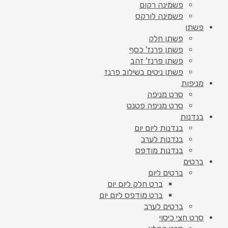
פשמינה רקום
פשמינה לורקס
פשתן
פשתן חלק
פשתן פרנז' כסף
פשתן פרנז' זהב
פשתן ניטים בשילוב פרנז
מניפות
סרט מניפה
סרט מניפה פטנט
בנדנות
בנדנות ליום יום
בנדנות לערב
בנדנות מודפס
ברטים
ברטים ליום
ברט חלק ליום יום
ברט מודפס ליום יום
ברטים לערב
סרט חצי כיסוי