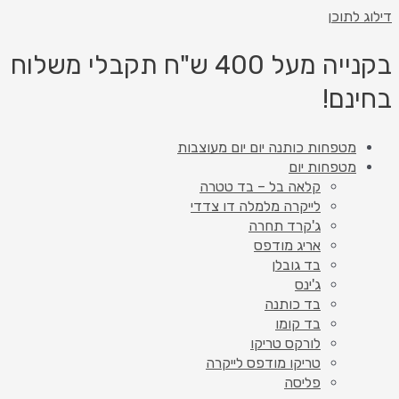
דילוג לתוכן
בקנייה מעל 400 ש"ח תקבלי משלוח
בחינם!
מטפחות כותנה יום יום מעוצבות
מטפחות יום
קלאה בל – בד טטרה
לייקרה מלמלה דו צדדי
ג'קרד תחרה
אריג מודפס
בד גובלן
ג'ינס
בד כותנה
בד קומו
לורקס טריקו
טריקו מודפס לייקרה
פליסה