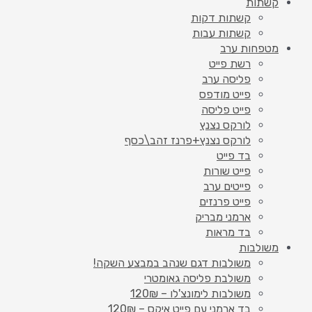
קשתות
קשתות דקות
קשתות עבות
מטפחות ערב
רשת פייט
פליסה ערב
פייט מודפס
פייט פליסה
לורקס נצנץ
לורקס נצנץ+פרנז זהב\כסף
בד פייט
פייט שורות
פייטים ערב
פייט פרנזים
ארמני מבריק
בד מראות
משולבות
משולבות דגם שנהב במבצע השקה!
משולבת פליסה גאומטרי
משולבות לימונצ'לו – 120₪
בד ארמני עם פייט איקס – 120₪