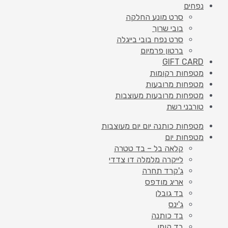
נפחים
סרט מונע החלקה
בובי שרוך
סרט נפח בובי בייגלה
ברטון פרמיום
GIFT CARD
מטפחות רקומות
מטפחות מרובעות
מטפחות מרובעות מעוצבות
טורבני רשת
מטפחות כותנה יום יום מעוצבות
מטפחות יום
קלאה בל – בד טטרה
לייקרה מלמלה דו צדדי
ג'קרד תחרה
אריג מודפס
בד גובלן
ג'ינס
בד כותנה
בד קומו