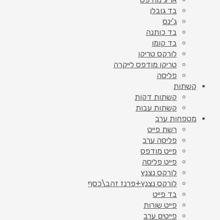
בד גובלן
ג'ינס
בד כותנה
בד קומו
לורקס טריקו
טריקו מודפס לייקרה
פליסה
קשתות
קשתות דקות
קשתות עבות
מטפחות ערב
רשת פייט
פליסה ערב
פייט מודפס
פייט פליסה
לורקס נצנץ
לורקס נצנץ+פרנז זהב\כסף
בד פייט
פייט שורות
פייטים ערב