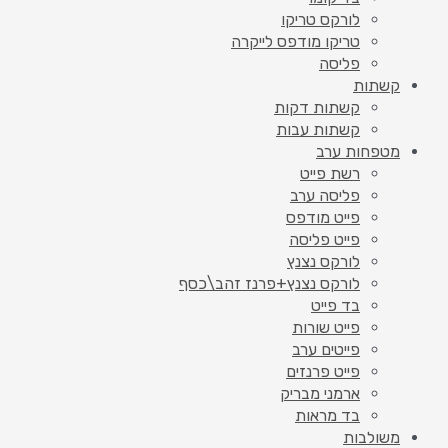
לורקס טריקו
טריקו מודפס לייקרה
פליסה
קשתות
קשתות דקות
קשתות עבות
מטפחות ערב
רשת פייט
פליסה ערב
פייט מודפס
פייט פליסה
לורקס נצנץ
לורקס נצנץ+פרנז זהב\כסף
בד פייט
פייט שורות
פייטים ערב
פייט פרנזים
ארמני מבריק
בד מראות
משולבות