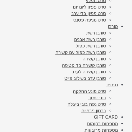
סרט הפלא
סרט פפיון ליום יום
סרט פפיון בדי ערב
סרט מניפה פטנט
טורבן
טורבן רשת
טורבן רשת אבנים
טורבן רשת כפול
טורבן רשת כפול עם קשירה
טורבן קשירה
טורבן קשירה בד קטיפה
טורבן קשירה לערב
טורבן ערב בשילוב פייט
נפחים
סרט מונע החלקה
בובי שרוך
סרט נפח בובי בייגלה
ברטון פרמיום
GIFT CARD
מטפחות רקומות
מטפחות מרובעות