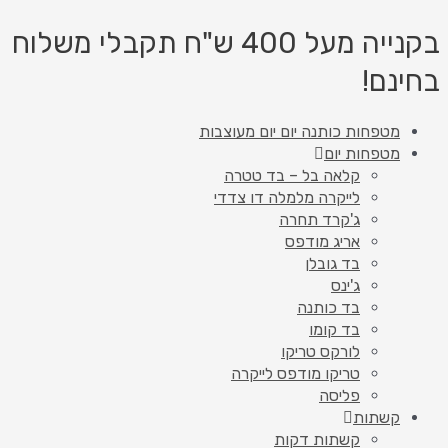
דילוג
לתוכן
בקנייה מעל 400 ש"ח תקבלי משלוח
בחינם!
מטפחות כותנה יום יום מעוצבות
מטפחות יום
קלאה בל – בד טטרה
לייקרה מלמלה דו צדדי
ג'קרד תחרה
אריג מודפס
בד גובלן
ג'ינס
בד כותנה
בד קומו
לורקס טריקו
טריקו מודפס לייקרה
פליסה
קשתות
קשתות דקות