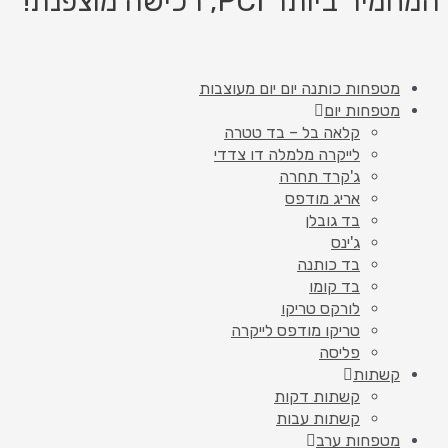
המחמיר ביותר PCI, רכישה מוצפנת!
מטפחות כותנה יום יום מעוצבות
מטפחות יום
קלאה בל – בד טטרה
לייקרה מלמלה דו צדדי
ג'קרד תחרה
אריג מודפס
בד גובלן
ג'ינס
בד כותנה
בד קומו
לורקס טריקו
טריקו מודפס לייקרה
פליסה
קשתות
קשתות דקות
קשתות עבות
מטפחות ערב