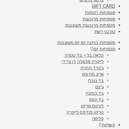
GIFT CARD
מטפחות רקומות
מטפחות מרובעות
מטפחות מרובעות מעוצבות
טורבני רשת
מטפחות כותנה יום יום מעוצבות
מטפחות יום
קלאה בל – בד טטרה
לייקרה מלמלה דו צדדי
ג'קרד תחרה
אריג מודפס
בד גובלן
ג'ינס
בד כותנה
בד קומו
לורקס טריקו
טריקו מודפס לייקרה
פליסה
קשתות