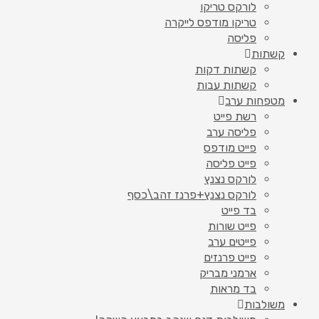
לורקס טריקו
טריקו מודפס לייקרה
פליסה
קשתות
קשתות דקות
קשתות עבות
מטפחות ערב
רשת פייט
פליסה ערב
פייט מודפס
פייט פליסה
לורקס נצנץ
לורקס נצנץ+פרנז זהב\כסף
בד פייט
פייט שורות
פייטים ערב
פייט פרנזים
ארמני מבריק
בד מראות
משולבות