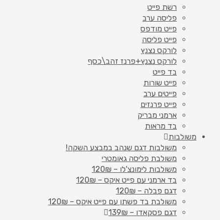
רשת פייט
פליסה ערב
פייט מודפס
פייט פליסה
לורקס נצנץ
לורקס נצנץ+פרנז זהב\כסף
בד פייט
פייט שורות
פייטים ערב
פייט פרנזים
ארמני מבריק
בד מראות
משולבות
משולבות דגם שנהב במבצע השקה!
משולבת פליסה גאומטרי
משולבות לימונצ'לו – 120₪
בד ארמני עם פייט איקס – 120₪
דגם פבלה – 120₪
משולבת בד פשתן עם פייט איקס – 120₪
דגם פסקאדו – 139₪