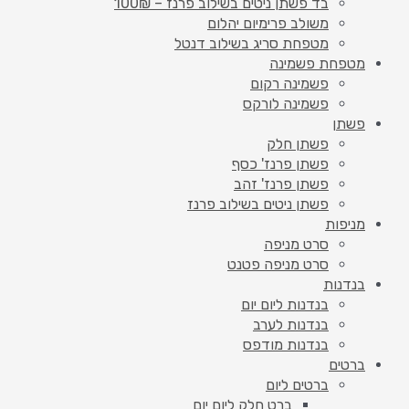
בד פשתן ניטים בשילוב פרנז – 100₪
משולב פרימיום יהלום
מטפחת סריג בשילוב דנטל
מטפחת פשמינה
פשמינה רקום
פשמינה לורקס
פשתן
פשתן חלק
פשתן פרנז' כסף
פשתן פרנז' זהב
פשתן ניטים בשילוב פרנז
מניפות
סרט מניפה
סרט מניפה פטנט
בנדנות
בנדנות ליום יום
בנדנות לערב
בנדנות מודפס
ברטים
ברטים ליום
ברט חלק ליום יום