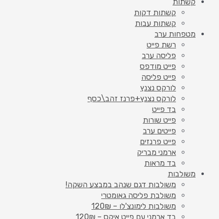
קשתות
קשתות דקות
קשתות עבות
מטפחות ערב
רשת פייט
פליסה ערב
פייט מודפס
פייט פליסה
לורקס נצנץ
לורקס נצנץ+פרנז זהב\כסף
בד פייט
פייט שורות
פייטים ערב
פייט פרנזים
ארמני מבריק
בד מראות
משולבות
משולבות דגם שנהב במבצע השקה!
משולבת פליסה גאומטרי
משולבות לימונצ'לו – 120₪
בד ארמני עם פייט איקס – 120₪