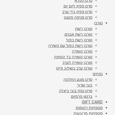
סרט הפלא
סרט פפיון ליום יום
סרט פפיון בדי ערב
סרט מניפה פטנט
טורבן
טורבן רשת
טורבן רשת אבנים
טורבן רשת כפול
טורבן רשת כפול עם קשירה
טורבן קשירה
טורבן קשירה בד קטיפה
טורבן קשירה לערב
טורבן ערב בשילוב פייט
נפחים
סרט מונע החלקה
בובי שרוך
סרט נפח בובי בייגלה
ברטון פרמיום
GIFT CARD
מטפחות רקומות
מטפחות מרובעות