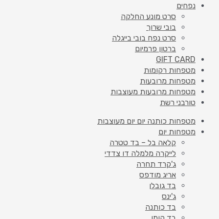
נפחים
סרט מונע החלקה
בובי שרוך
סרט נפח בובי בייגלה
ברטון פרמיום
GIFT CARD
מטפחות רקומות
מטפחות מרובעות
מטפחות מרובעות מעוצבות
טורבני רשת
מטפחות כותנה יום יום מעוצבות
מטפחות יום
קלאה בל – בד טטרה
לייקרה מלמלה דו צדדי
ג'קרד תחרה
אריג מודפס
בד גובלן
ג'ינס
בד כותנה
בד קומו