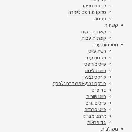
לורקס טריקו
טריקו מודפס לייקרה
פליסה
קשתות
קשתות דקות
קשתות עבות
מטפחות ערב
רשת פייט
פליסה ערב
פייט מודפס
פייט פליסה
לורקס נצנץ
לורקס נצנץ+פרנז זהב\כסף
בד פייט
פייט שורות
פייטים ערב
פייט פרנזים
ארמני מבריק
בד מראות
משולבות