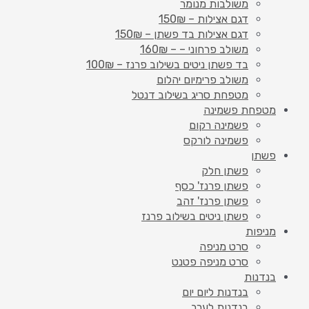
משולבות מנומר
דגם אצילות – 150₪
דגם אצילות בד פשתן – 150₪
משולב פרחוני – – 160₪
בד פשתן ניטים בשילוב פרנז – 100₪
משולב פרימיום יהלום
מטפחת סריג בשילוב דנטל
מטפחת פשמינה
פשמינה רקום
פשמינה לורקס
פשתן
פשתן חלק
פשתן פרנז' כסף
פשתן פרנז' זהב
פשתן ניטים בשילוב פרנז
מניפות
סרט מניפה
סרט מניפה פטנט
בנדנות
בנדנות ליום יום
בנדנות לערב