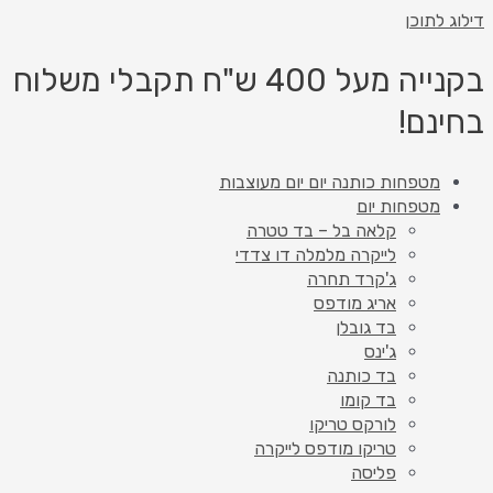
דילוג לתוכן
בקנייה מעל 400 ש"ח תקבלי משלוח
בחינם!
מטפחות כותנה יום יום מעוצבות
מטפחות יום
קלאה בל – בד טטרה
לייקרה מלמלה דו צדדי
ג'קרד תחרה
אריג מודפס
בד גובלן
ג'ינס
בד כותנה
בד קומו
לורקס טריקו
טריקו מודפס לייקרה
פליסה