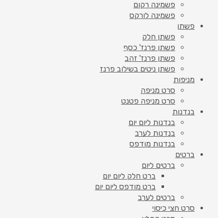
פשמינה רקום
פשמינה לורקס
פשתן
פשתן חלק
פשתן פרנז' כסף
פשתן פרנז' זהב
פשתן ניטים בשילוב פרנז
מניפות
סרט מניפה
סרט מניפה פטנט
בנדנות
בנדנות ליום יום
בנדנות לערב
בנדנות מודפס
ברטים
ברטים ליום
ברט חלק ליום יום
ברט מודפס ליום יום
ברטים לערב
סרט חצי כיסוי