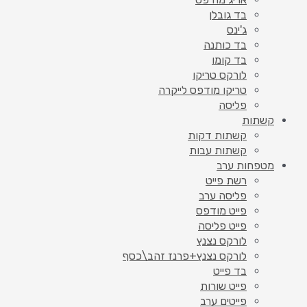
בד גובלן
ג'ינס
בד כותנה
בד קומו
לורקס טריקו
טריקו מודפס לייקרה
פליסה
קשתות
קשתות דקות
קשתות עבות
מטפחות ערב
רשת פייט
פליסה ערב
פייט מודפס
פייט פליסה
לורקס נצנץ
לורקס נצנץ+פרנז זהב\כסף
בד פייט
פייט שורות
פייטים ערב