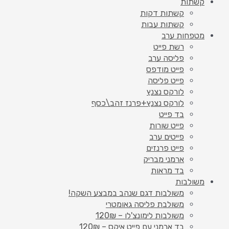
קשתות
קשתות דקות
קשתות עבות
מטפחות ערב
רשת פייט
פליסה ערב
פייט מודפס
פייט פליסה
לורקס נצנץ
לורקס נצנץ+פרנז זהב\כסף
בד פייט
פייט שורות
פייטים ערב
פייט פרנזים
ארמני מבריק
בד מראות
משולבות
משולבות דגם שנהב במבצע השקה!
משולבת פליסה גאומטרי
משולבות לימונצ'לו – 120₪
בד ארמני עם פייט איקס – 120₪