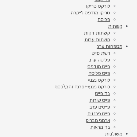
לורקס טריקו
טריקו מודפס לייקרה
פליסה
קשתות
קשתות דקות
קשתות עבות
מטפחות ערב
רשת פייט
פליסה ערב
פייט מודפס
פייט פליסה
לורקס נצנץ
לורקס נצנץ+פרנז זהב\כסף
בד פייט
פייט שורות
פייטים ערב
פייט פרנזים
ארמני מבריק
בד מראות
משולבות