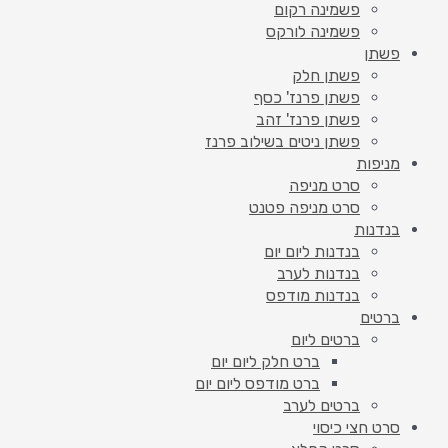
פשמינה רקום
פשמינה לורקס
פשתן
פשתן חלק
פשתן פרנז' כסף
פשתן פרנז' זהב
פשתן ניטים בשילוב פרנז
מניפות
סרט מניפה
סרט מניפה פטנט
בנדנות
בנדנות ליום יום
בנדנות לערב
בנדנות מודפס
ברטים
ברטים ליום
ברט חלק ליום יום
ברט מודפס ליום יום
ברטים לערב
סרט חצי כיסוי