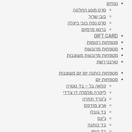
נפחים
סרט מונע החלקה
בובי שרוך
סרט נפח בובי בייגלה
ברטון פרמיום
GIFT CARD
מטפחות רקומות
מטפחות מרובעות
מטפחות מרובעות מעוצבות
טורבני רשת
מטפחות כותנה יום יום מעוצבות
מטפחות יום
קלאה בל – בד טטרה
לייקרה מלמלה דו צדדי
ג'קרד תחרה
אריג מודפס
בד גובלן
ג'ינס
בד כותנה
בד קומו