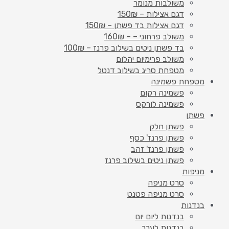
משולבות מנומר
דגם אצילות – 150₪
דגם אצילות בד פשתן – 150₪
משולב פרחוני – – 160₪
בד פשתן ניטים בשילוב פרנז – 100₪
משולב פרימיום יהלום
מטפחת סריג בשילוב דנטל
מטפחת פשמינה
פשמינה רקום
פשמינה לורקס
פשתן
פשתן חלק
פשתן פרנז' כסף
פשתן פרנז' זהב
פשתן ניטים בשילוב פרנז
מניפות
סרט מניפה
סרט מניפה פטנט
בנדנות
בנדנות ליום יום
בנדנות לערב