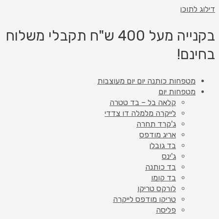
דילוג לתוכן
בקנייה מעל 400 ש"ח תקבלי משלוח
בחינם!
מטפחות כותנה יום יום מעוצבות
מטפחות יום
קלאה בל – בד טטרה
לייקרה מלמלה דו צדדי
ג'קרד תחרה
אריג מודפס
בד גובלן
ג'ינס
בד כותנה
בד קומו
לורקס טריקו
טריקו מודפס לייקרה
פליסה