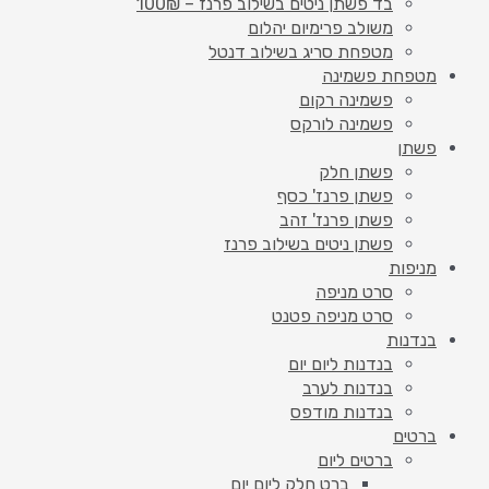
בד פשתן ניטים בשילוב פרנז – 100₪
משולב פרימיום יהלום
מטפחת סריג בשילוב דנטל
מטפחת פשמינה
פשמינה רקום
פשמינה לורקס
פשתן
פשתן חלק
פשתן פרנז' כסף
פשתן פרנז' זהב
פשתן ניטים בשילוב פרנז
מניפות
סרט מניפה
סרט מניפה פטנט
בנדנות
בנדנות ליום יום
בנדנות לערב
בנדנות מודפס
ברטים
ברטים ליום
ברט חלק ליום יום