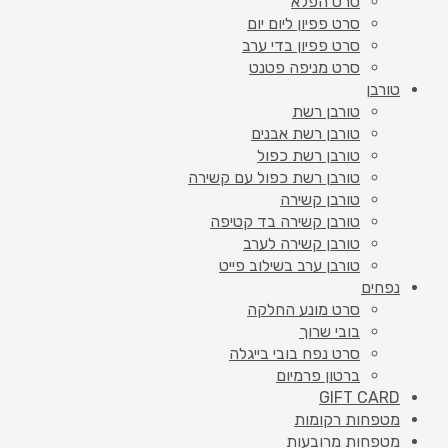
סרט הפלא
סרט פפיון ליום יום
סרט פפיון בדי ערב
סרט מניפה פטנט
טורבן
טורבן רשת
טורבן רשת אבנים
טורבן רשת כפול
טורבן רשת כפול עם קשירה
טורבן קשירה
טורבן קשירה בד קטיפה
טורבן קשירה לערב
טורבן ערב בשילוב פייט
נפחים
סרט מונע החלקה
בובי שרוך
סרט נפח בובי בייגלה
ברטון פרמיום
GIFT CARD
מטפחות רקומות
מטפחות מרובעות