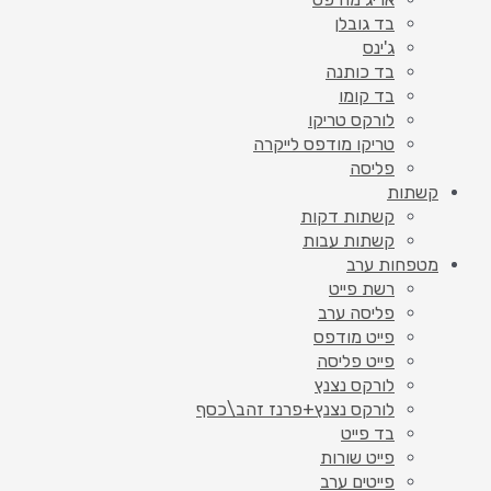
בד גובלן
ג'ינס
בד כותנה
בד קומו
לורקס טריקו
טריקו מודפס לייקרה
פליסה
קשתות
קשתות דקות
קשתות עבות
מטפחות ערב
רשת פייט
פליסה ערב
פייט מודפס
פייט פליסה
לורקס נצנץ
לורקס נצנץ+פרנז זהב\כסף
בד פייט
פייט שורות
פייטים ערב