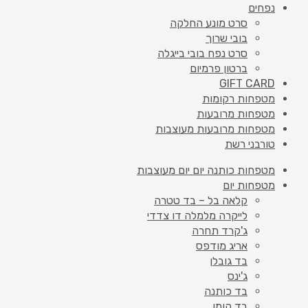
נפחים
סרט מונע החלקה
בובי שרוך
סרט נפח בובי בייגלה
ברטון פרמיום
GIFT CARD
מטפחות רקומות
מטפחות מרובעות
מטפחות מרובעות מעוצבות
טורבני רשת
מטפחות כותנה יום יום מעוצבות
מטפחות יום
קלאה בל – בד טטרה
לייקרה מלמלה דו צדדי
ג'קרד תחרה
אריג מודפס
בד גובלן
ג'ינס
בד כותנה
בד קומו