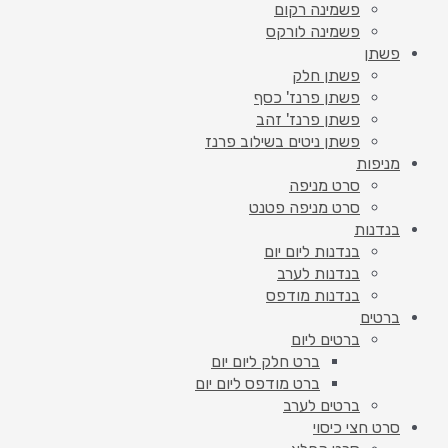
פשמינה רקום
פשמינה לורקס
פשתן
פשתן חלק
פשתן פרנז' כסף
פשתן פרנז' זהב
פשתן ניטים בשילוב פרנז
מניפות
סרט מניפה
סרט מניפה פטנט
בנדנות
בנדנות ליום יום
בנדנות לערב
בנדנות מודפס
ברטים
ברטים ליום
ברט חלק ליום יום
ברט מודפס ליום יום
ברטים לערב
סרט חצי כיסוי