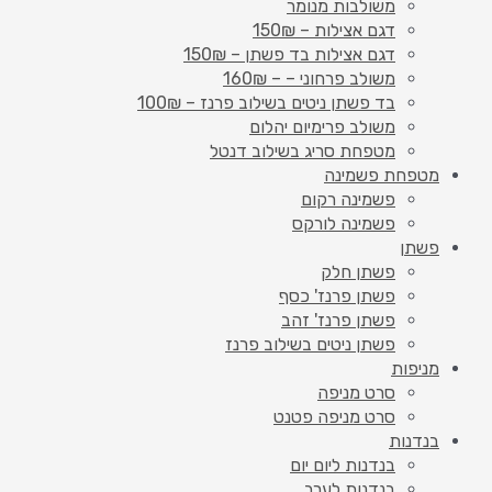
משולבות מנומר
דגם אצילות – 150₪
דגם אצילות בד פשתן – 150₪
משולב פרחוני – – 160₪
בד פשתן ניטים בשילוב פרנז – 100₪
משולב פרימיום יהלום
מטפחת סריג בשילוב דנטל
מטפחת פשמינה
פשמינה רקום
פשמינה לורקס
פשתן
פשתן חלק
פשתן פרנז' כסף
פשתן פרנז' זהב
פשתן ניטים בשילוב פרנז
מניפות
סרט מניפה
סרט מניפה פטנט
בנדנות
בנדנות ליום יום
בנדנות לערב