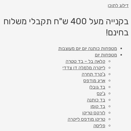
דילוג לתוכן
בקנייה מעל 400 ש"ח תקבלי משלוח
בחינם!
מטפחות כותנה יום יום מעוצבות
מטפחות יום
קלאה בל – בד טטרה
לייקרה מלמלה דו צדדי
ג'קרד תחרה
אריג מודפס
בד גובלן
ג'ינס
בד כותנה
בד קומו
לורקס טריקו
טריקו מודפס לייקרה
פליסה