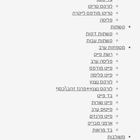
לורקס טריקו
טריקו מודפס לייקרה
פליסה
קשתות
קשתות דקות
קשתות עבות
מטפחות ערב
רשת פייט
פליסה ערב
פייט מודפס
פייט פליסה
לורקס נצנץ
לורקס נצנץ+פרנז זהב\כסף
בד פייט
פייט שורות
פייטים ערב
פייט פרנזים
ארמני מבריק
בד מראות
משולבות