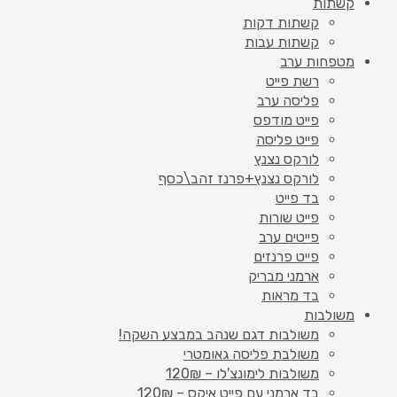
קשתות
קשתות דקות
קשתות עבות
מטפחות ערב
רשת פייט
פליסה ערב
פייט מודפס
פייט פליסה
לורקס נצנץ
לורקס נצנץ+פרנז זהב\כסף
בד פייט
פייט שורות
פייטים ערב
פייט פרנזים
ארמני מבריק
בד מראות
משולבות
משולבות דגם שנהב במבצע השקה!
משולבת פליסה גאומטרי
משולבות לימונצ'לו – 120₪
בד ארמני עם פייט איקס – 120₪