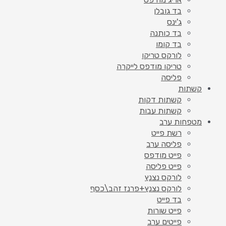
בד גובלן
ג'ינס
בד כותנה
בד קומו
לורקס טריקו
טריקו מודפס לייקרה
פליסה
קשתות
קשתות דקות
קשתות עבות
מטפחות ערב
רשת פייט
פליסה ערב
פייט מודפס
פייט פליסה
לורקס נצנץ
לורקס נצנץ+פרנז זהב\כסף
בד פייט
פייט שורות
פייטים ערב