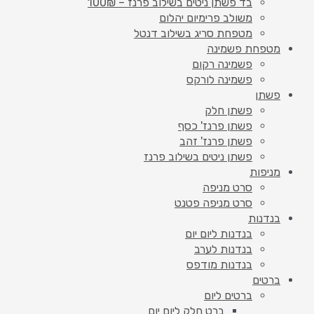
בד פשתן ניטים בשילוב פרנז – 100₪
משולב פרימיום יהלום
מטפחת סריג בשילוב דנטל
מטפחת פשמינה
פשמינה רקום
פשמינה לורקס
פשתן
פשתן חלק
פשתן פרנז' כסף
פשתן פרנז' זהב
פשתן ניטים בשילוב פרנז
מניפות
סרט מניפה
סרט מניפה פטנט
בנדנות
בנדנות ליום יום
בנדנות לערב
בנדנות מודפס
ברטים
ברטים ליום
ברט חלק ליום יום