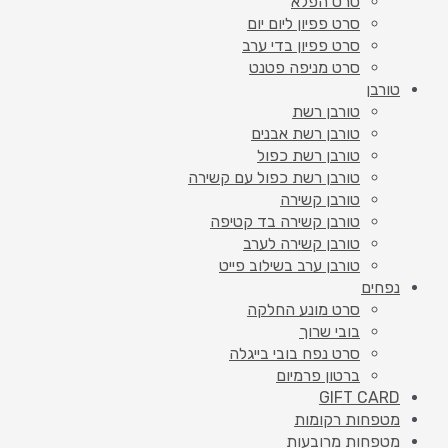
סרט הפלא
סרט פפיון ליום יום
סרט פפיון בדי ערב
סרט מניפה פטנט
טורבן
טורבן רשת
טורבן רשת אבנים
טורבן רשת כפול
טורבן רשת כפול עם קשירה
טורבן קשירה
טורבן קשירה בד קטיפה
טורבן קשירה לערב
טורבן ערב בשילוב פייט
נפחים
סרט מונע החלקה
בובי שרוך
סרט נפח בובי בייגלה
ברטון פרמיום
GIFT CARD
מטפחות רקומות
מטפחות מרובעות