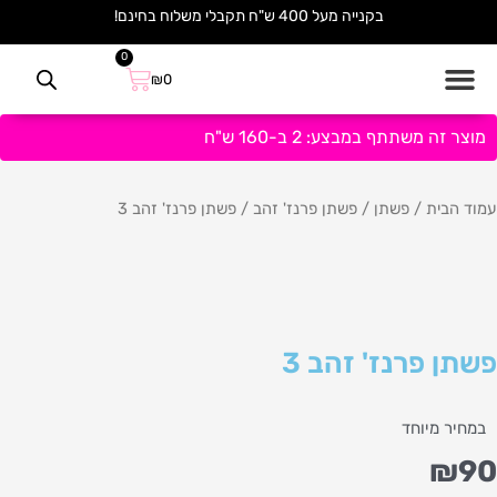
ילוג
בקנייה מעל 400 ש"ח תקבלי משלוח בחינם!
תוכן
0
עגלת
₪
0
קניות
מוצר זה משתתף במבצע: 2 ב-160 ש"ח
עמוד הבית
/
פשתן
/
פשתן פרנז' זהב
/ פשתן פרנז' זהב 3
פשתן פרנז' זהב 3
במחיר מיוחד
₪
90