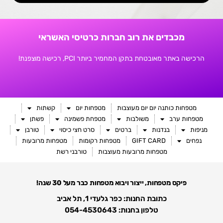
מכבדים את רוב חברות כרטיסי האשראי
הרכישה באתר מאובטחת בתקן המחמיר ביותר PCI, רכישה מוצפנת!
מטפחות כותנה יום יום מעוצבות
מטפחות יום
קשתות
מטפחות ערב
משולבות
מטפחת פשמינה
פשתן
מניפות
בנדנות
ברטים
סרט חצי כיסוי
טורבן
נפחים
GIFT CARD
מטפחות רקומות
מטפחות מרובעות
מטפחות מרובעות מעוצבות
טורבני רשת
פיקס מטפחות, ייצור ויבוא מטפחות כבר מעל 30 שנה!
כתובת החנות: כפר גלעדי 1, תל אביב
טלפון בחנות: 054-4530643