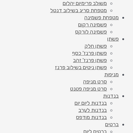
משולב פרימיום יהלום
מטפחת סריג בשילוב דנטל
מטפחת פשמינה
פשמינה רקום
פשמינה לורקס
פשתן
פשתן חלק
פשתן פרנז' כסף
פשתן פרנז' זהב
פשתן ניטים בשילוב פרנז
מניפות
סרט מניפה
סרט מניפה פטנט
בנדנות
בנדנות ליום יום
בנדנות לערב
בנדנות מודפס
ברטים
ברטים ליום