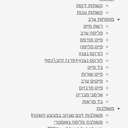
קשתות דקות
קשתות עבות
מטפחות ערב
רשת פייט
פליסה ערב
פייט מודפס
פייט פליסה
לורקס נצנץ
לורקס נצנץ+פרנז זהב\כסף
בד פייט
פייט שורות
פייטים ערב
פייט פרנזים
ארמני מבריק
בד מראות
משולבות
משולבות דגם שנהב במבצע השקה!
משולבת פליסה גאומטרי