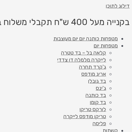
דילוג לתוכן
בקנייה מעל 400 ש"ח תקבלי משלוח בחינם!
מטפחות כותנה יום יום מעוצבות
מטפחות יום
קלאה בל – בד טטרה
לייקרה מלמלה דו צדדי
ג'קרד תחרה
אריג מודפס
בד גובלן
ג'ינס
בד כותנה
בד קומו
לורקס טריקו
טריקו מודפס לייקרה
פליסה
קשתות