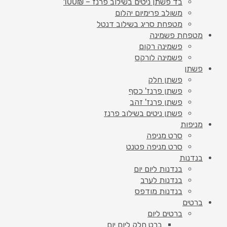
בד פשתן ניטים בשילוב פרנז – 100₪
משולב פרימיום יהלום
מטפחת סריג בשילוב דנטל
מטפחת פשמינה
פשמינה רקום
פשמינה לורקס
פשתן
פשתן חלק
פשתן פרנז' כסף
פשתן פרנז' זהב
פשתן ניטים בשילוב פרנז
מניפות
סרט מניפה
סרט מניפה פטנט
בנדנות
בנדנות ליום יום
בנדנות לערב
בנדנות מודפס
ברטים
ברטים ליום
ברט חלק ליום יום