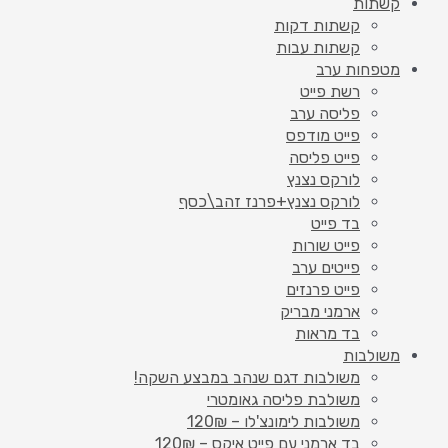
קשתות
קשתות דקות
קשתות עבות
מטפחות ערב
רשת פייט
פליסה ערב
פייט מודפס
פייט פליסה
לורקס נצנץ
לורקס נצנץ+פרנז זהב\כסף
בד פייט
פייט שורות
פייטים ערב
פייט פרנזים
ארמני מבריק
בד מראות
משולבות
משולבות דגם שנהב במבצע השקה!
משולבת פליסה גאומטרי
משולבות לימונצ'לו – 120₪
בד ארמני עם פייט איקס – 120₪