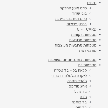
נפחים
סרט מונע החלקה
בובי שרוך
סרט נפח בובי בייגלה
ברטון פרמיום
GIFT CARD
מטפחות רקומות
מטפחות מרובעות
מטפחות מרובעות מעוצבות
טורבני רשת
מטפחות כותנה יום יום מעוצבות
מטפחות יום
קלאה בל – בד טטרה
לייקרה מלמלה דו צדדי
ג'קרד תחרה
אריג מודפס
בד גובלן
ג'ינס
בד כותנה
בד קומו