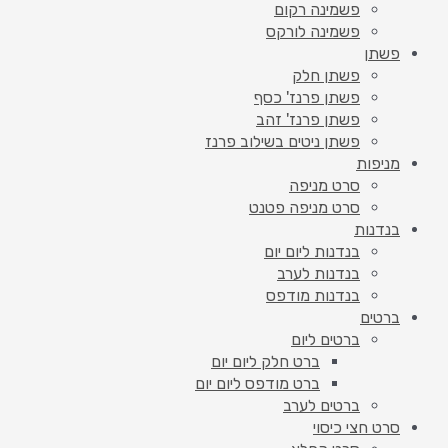
פשמינה רקום
פשמינה לורקס
פשתן
פשתן חלק
פשתן פרנז' כסף
פשתן פרנז' זהב
פשתן ניטים בשילוב פרנז
מניפות
סרט מניפה
סרט מניפה פטנט
בנדנות
בנדנות ליום יום
בנדנות לערב
בנדנות מודפס
ברטים
ברטים ליום
ברט חלק ליום יום
ברט מודפס ליום יום
ברטים לערב
סרט חצי כיסוי