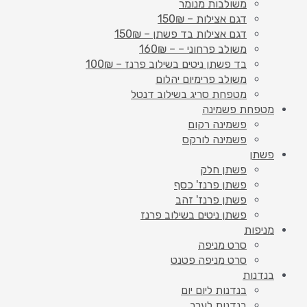
משולבות מנומר
דגם אצילות – 150₪
דגם אצילות בד פשתן – 150₪
משולב פרחוני – – 160₪
בד פשתן ניטים בשילוב פרנז – 100₪
משולב פרימיום יהלום
מטפחת סריג בשילוב דנטל
מטפחת פשמינה
פשמינה רקום
פשמינה לורקס
פשתן
פשתן חלק
פשתן פרנז' כסף
פשתן פרנז' זהב
פשתן ניטים בשילוב פרנז
מניפות
סרט מניפה
סרט מניפה פטנט
בנדנות
בנדנות ליום יום
בנדנות לערב