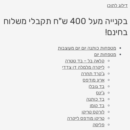
דילוג לתוכן
בקנייה מעל 400 ש"ח תקבלי משלוח
בחינם!
מטפחות כותנה יום יום מעוצבות
מטפחות יום
קלאה בל – בד טטרה
לייקרה מלמלה דו צדדי
ג'קרד תחרה
אריג מודפס
בד גובלן
ג'ינס
בד כותנה
בד קומו
לורקס טריקו
טריקו מודפס לייקרה
פליסה