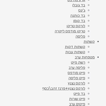
בד גובלן
ג'ינס
בד כותנה
בד קומו
לורקס טריקו
טריקו מודפס לייקרה
פליסה
קשתות
קשתות דקות
קשתות עבות
מטפחות ערב
רשת פייט
פליסה ערב
פייט מודפס
פייט פליסה
לורקס נצנץ
לורקס נצנץ+פרנז זהב\כסף
בד פייט
פייט שורות
פייטים ערב