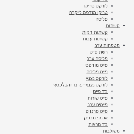
לורקס טריקו
טריקו מודפס לייקרה
פליסה
קשתות
קשתות דקות
קשתות עבות
מטפחות ערב
רשת פייט
פליסה ערב
פייט מודפס
פייט פליסה
לורקס נצנץ
לורקס נצנץ+פרנז זהב\כסף
בד פייט
פייט שורות
פייטים ערב
פייט פרנזים
ארמני מבריק
בד מראות
משולבות