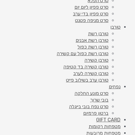
סרט הפלא
סרט פפיון ליום יום
סרט פפיון בדי ערב
סרט מניפה פטנט
טורבן
טורבן רשת
טורבן רשת אבנים
טורבן רשת כפול
טורבן רשת כפול עם קשירה
טורבן קשירה
טורבן קשירה בד קטיפה
טורבן קשירה לערב
טורבן ערב בשילוב פייט
נפחים
סרט מונע החלקה
בובי שרוך
סרט נפח בובי בייגלה
ברטון פרמיום
GIFT CARD
מטפחות רקומות
מטפחות מרובעות