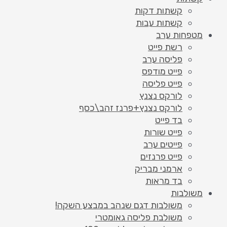
קשתות דקות
קשתות עבות
מטפחות ערב
רשת פייט
פליסה ערב
פייט מודפס
פייט פליסה
לורקס נצנץ
לורקס נצנץ+פרנז זהב\כסף
בד פייט
פייט שורות
פייטים ערב
פייט פרנזים
ארמני מבריק
בד מראות
משולבות
משולבות דגם שנהב במבצע השקה!
משולבת פליסה גאומטרי