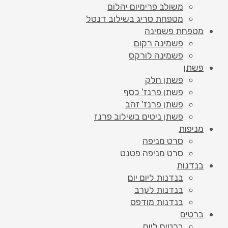
משולב פרימיום יהלום
מטפחת סריג בשילוב דנטל
מטפחת פשמינה
פשמינה רקום
פשמינה לורקס
פשתן
פשתן חלק
פשתן פרנז' כסף
פשתן פרנז' זהב
פשתן ניטים בשילוב פרנז
מניפות
סרט מניפה
סרט מניפה פטנט
בנדנות
בנדנות ליום יום
בנדנות לערב
בנדנות מודפס
ברטים
ברטים ליום