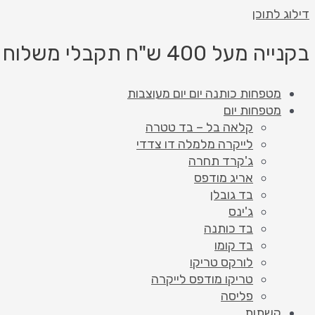
דילוג לתוכן
בקנייה מעל 400 ש"ח תקבלי משלוח בחינם!
מטפחות כותנה יום יום מעוצבות
מטפחות יום
קלאה בל – בד טטרה
לייקרה מלמלה דו צדדי
ג'קרד תחרה
אריג מודפס
בד גובלן
ג'ינס
בד כותנה
בד קומו
לורקס טריקו
טריקו מודפס לייקרה
פליסה
קשתות