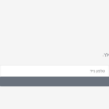
לך.
לפון
ייד