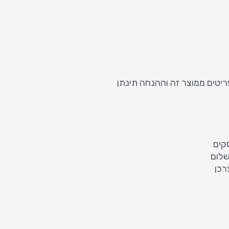
נת לקבל את ההנחה אנא הוסיפי לסל 3 פריטים ממוצר זה וההנחה תינתן
רכן