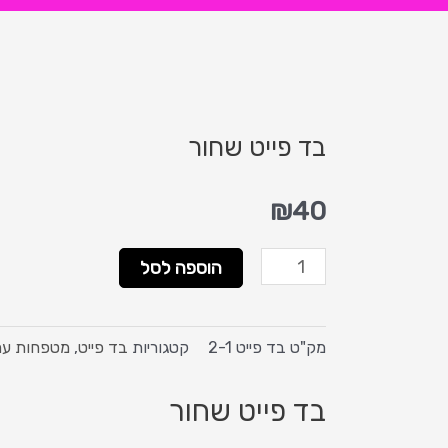
בד פייט שחור
₪
40
כמות
הוספה לסל
של
בד
פייט
מק"ט
בד פייט 2-1
קטגוריות
בד פייט
,
מטפחות ער
שחור
בד פייט שחור