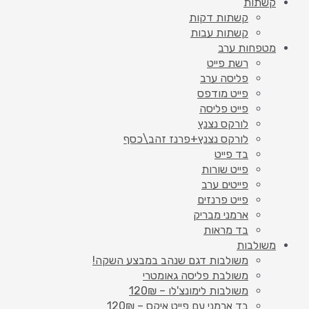
קשתות
קשתות דקות
קשתות עבות
מטפחות ערב
רשת פייט
פליסה ערב
פייט מודפס
פייט פליסה
לורקס נצנץ
לורקס נצנץ+פרנז זהב\כסף
בד פייט
פייט שורות
פייטים ערב
פייט פרנזים
ארמני מבריק
בד מראות
משולבות
משולבות דגם שנהב במבצע השקה!
משולבת פליסה גאומטרי
משולבות לימונצ'לו – 120₪
בד ארמני עם פייט איקס – 120₪