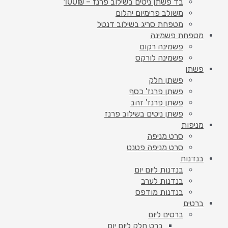
בד פשתן ניטים בשילוב פרנז – 100₪
משולב פרימיום יהלום
מטפחת סריג בשילוב דנטל
מטפחת פשמינה
פשמינה רקום
פשמינה לורקס
פשתן
פשתן חלק
פשתן פרנז' כסף
פשתן פרנז' זהב
פשתן ניטים בשילוב פרנז
מניפות
סרט מניפה
סרט מניפה פטנט
בנדנות
בנדנות ליום יום
בנדנות לערב
בנדנות מודפס
ברטים
ברטים ליום
ברט חלק ליום יום