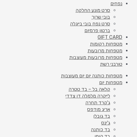
נפחים
סרט מונע החלקה
בובי שרוך
סרט נפח בובי בייגלה
ברטון פרמיום
GIFT CARD
מטפחות רקומות
מטפחות מרובעות
מטפחות מרובעות מעוצבות
טורבני רשת
מטפחות כותנה יום יום מעוצבות
מטפחות יום
קלאה בל – בד טטרה
לייקרה מלמלה דו צדדי
ג'קרד תחרה
אריג מודפס
בד גובלן
ג'ינס
בד כותנה
בד קומו