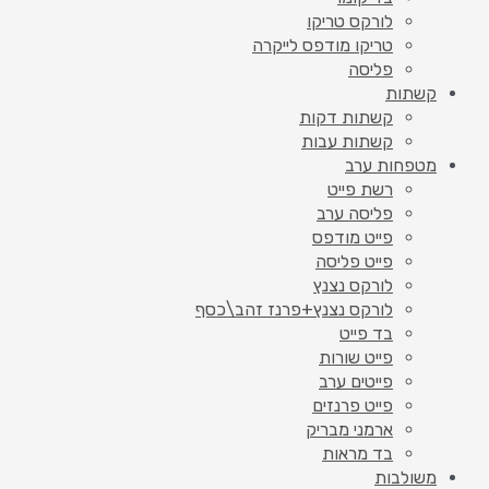
לורקס טריקו
טריקו מודפס לייקרה
פליסה
קשתות
קשתות דקות
קשתות עבות
מטפחות ערב
רשת פייט
פליסה ערב
פייט מודפס
פייט פליסה
לורקס נצנץ
לורקס נצנץ+פרנז זהב\כסף
בד פייט
פייט שורות
פייטים ערב
פייט פרנזים
ארמני מבריק
בד מראות
משולבות