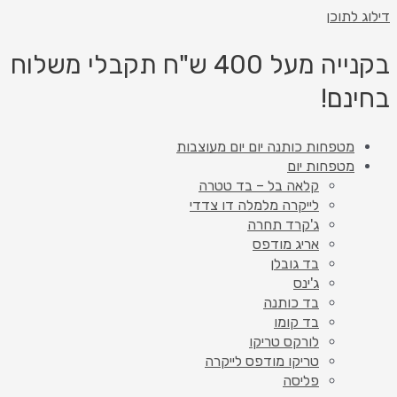
 לתוכן
בקנייה מעל 400 ש"ח תקבלי משלוח
נם!
מטפחות כותנה יום יום מעוצבות
מטפחות יום
קלאה בל – בד טטרה
לייקרה מלמלה דו צדדי
ג'קרד תחרה
אריג מודפס
בד גובלן
ג'ינס
בד כותנה
בד קומו
לורקס טריקו
טריקו מודפס לייקרה
פליסה