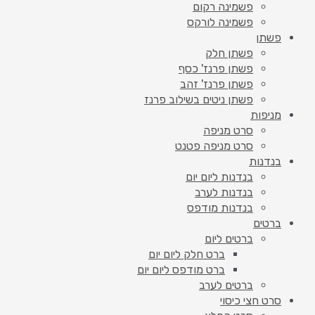
פשמינה רקום
פשמינה לורקס
פשתן
פשתן חלק
פשתן פרנז' כסף
פשתן פרנז' זהב
פשתן ניטים בשילוב פרנז
מניפות
סרט מניפה
סרט מניפה פטנט
בנדנות
בנדנות ליום יום
בנדנות לערב
בנדנות מודפס
ברטים
ברטים ליום
ברט חלק ליום יום
ברט מודפס ליום יום
ברטים לערב
סרט חצי כיסוי