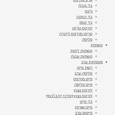
בד גובלן
ג'ינס
בד כותנה
בד קומו
לורקס טריקו
טריקו מודפס לייקרה
פליסה
קשתות
קשתות דקות
קשתות עבות
מטפחות ערב
רשת פייט
פליסה ערב
פייט מודפס
פייט פליסה
לורקס נצנץ
לורקס נצנץ+פרנז זהב\כסף
בד פייט
פייט שורות
פייטים ערב