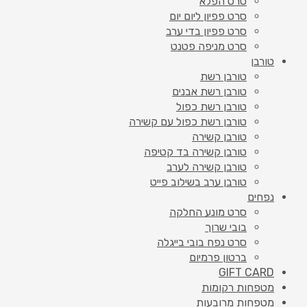
סרט הפלא
סרט פפיון ליום יום
סרט פפיון בדי ערב
סרט מניפה פטנט
טורבן
טורבן רשת
טורבן רשת אבנים
טורבן רשת כפול
טורבן רשת כפול עם קשירה
טורבן קשירה
טורבן קשירה בד קטיפה
טורבן קשירה לערב
טורבן ערב בשילוב פייט
נפחים
סרט מונע החלקה
בובי שרוך
סרט נפח בובי בייגלה
ברטון פרמיום
GIFT CARD
מטפחות רקומות
מטפחות מרובעות