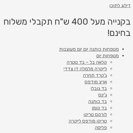
דילוג לתוכן
בקנייה מעל 400 ש"ח תקבלי משלוח
בחינם!
מטפחות כותנה יום יום מעוצבות
מטפחות יום
קלאה בל – בד טטרה
לייקרה מלמלה דו צדדי
ג'קרד תחרה
אריג מודפס
בד גובלן
ג'ינס
בד כותנה
בד קומו
לורקס טריקו
טריקו מודפס לייקרה
פליסה