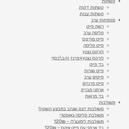
קשתות
קשתות דקות
קשתות עבות
מטפחות ערב
רשת פייט
פליסה ערב
פייט מודפס
פייט פליסה
לורקס נצנץ
לורקס נצנץ+פרנז זהב\כסף
בד פייט
פייט שורות
פייטים ערב
פייט פרנזים
ארמני מבריק
בד מראות
משולבות
משולבות דגם שנהב במבצע השקה!
משולבת פליסה גאומטרי
משולבות לימונצ'לו – 120₪
בד ארמני עם פייט איקס – 120₪