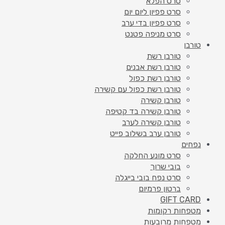
סרט הפלא
סרט פפיון ליום יום
סרט פפיון בדי ערב
סרט מניפה פטנט
טורבן
טורבן רשת
טורבן רשת אבנים
טורבן רשת כפול
טורבן רשת כפול עם קשירה
טורבן קשירה
טורבן קשירה בד קטיפה
טורבן קשירה לערב
טורבן ערב בשילוב פייט
נפחים
סרט מונע החלקה
בובי שרוך
סרט נפח בובי בייגלה
ברטון פרמיום
GIFT CARD
מטפחות רקומות
מטפחות מרובעות