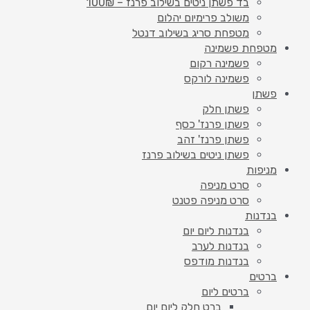
בד פשתן ניטים בשילוב פרנז – 100₪
משולב פרימיום יהלום
מטפחת סריג בשילוב דנטל
מטפחת פשמינה
פשמינה רקום
פשמינה לורקס
פשתן
פשתן חלק
פשתן פרנז' כסף
פשתן פרנז' זהב
פשתן ניטים בשילוב פרנז
מניפות
סרט מניפה
סרט מניפה פטנט
בנדנות
בנדנות ליום יום
בנדנות לערב
בנדנות מודפס
ברטים
ברטים ליום
ברט חלק ליום יום