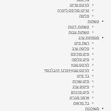
לורקס טריקו
טריקו מודפס לייקרה
פליסה
קשתות
קשתות דקות
קשתות עבות
מטפחות ערב
רשת פייט
פליסה ערב
פייט מודפס
פייט פליסה
לורקס נצנץ
לורקס נצנץ+פרנז זהב\כסף
בד פייט
פייט שורות
פייטים ערב
פייט פרנזים
ארמני מבריק
בד מראות
משולבות