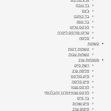
בד גובלן
ג'ינס
בד כותנה
בד קומו
לורקס טריקו
טריקו מודפס לייקרה
פליסה
קשתות
קשתות דקות
קשתות עבות
מטפחות ערב
רשת פייט
פליסה ערב
פייט מודפס
פייט פליסה
לורקס נצנץ
לורקס נצנץ+פרנז זהב\כסף
בד פייט
פייט שורות
פייטים ערב