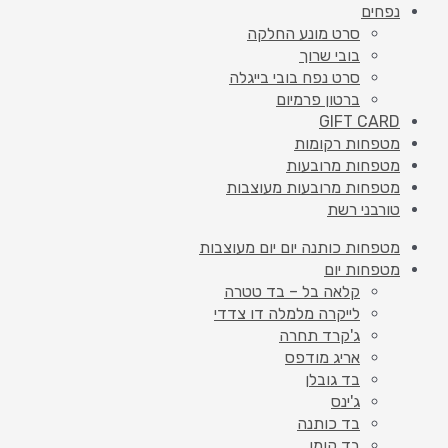
נפחים
סרט מונע החלקה
בובי שרוך
סרט נפח בובי בייגלה
ברטון פרמיום
GIFT CARD
מטפחות רקומות
מטפחות מרובעות
מטפחות מרובעות מעוצבות
טורבני רשת
מטפחות כותנה יום יום מעוצבות
מטפחות יום
קלאה בל – בד טטרה
לייקרה מלמלה דו צדדי
ג'קרד תחרה
אריג מודפס
בד גובלן
ג'ינס
בד כותנה
בד קומו