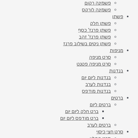
פשמינה רקום
פשמינה לורקס
פשתן
פשתן חלק
פשתן פרנז' כסף
פשתן פרנז' זהב
פשתן ניטים בשילוב פרנז
מניפות
סרט מניפה
סרט מניפה פטנט
בנדנות
בנדנות ליום יום
בנדנות לערב
בנדנות מודפס
ברטים
ברטים ליום
ברט חלק ליום יום
ברט מודפס ליום יום
ברטים לערב
סרט חצי כיסוי