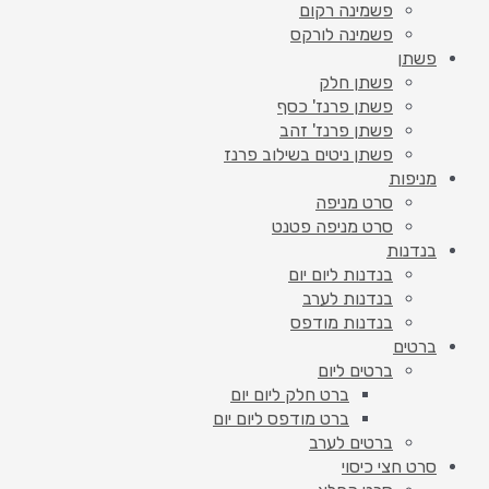
פשמינה רקום
פשמינה לורקס
פשתן
פשתן חלק
פשתן פרנז' כסף
פשתן פרנז' זהב
פשתן ניטים בשילוב פרנז
מניפות
סרט מניפה
סרט מניפה פטנט
בנדנות
בנדנות ליום יום
בנדנות לערב
בנדנות מודפס
ברטים
ברטים ליום
ברט חלק ליום יום
ברט מודפס ליום יום
ברטים לערב
סרט חצי כיסוי