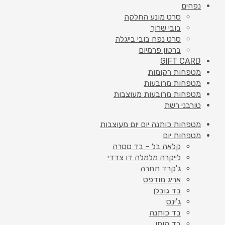
נפחים
סרט מונע החלקה
בובי שרוך
סרט נפח בובי בייגלה
ברטון פרמיום
GIFT CARD
מטפחות רקומות
מטפחות מרובעות
מטפחות מרובעות מעוצבות
טורבני רשת
מטפחות כותנה יום יום מעוצבות
מטפחות יום
קלאה בל – בד טטרה
לייקרה מלמלה דו צדדי
ג'קרד תחרה
אריג מודפס
בד גובלן
ג'ינס
בד כותנה
בד קומו