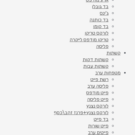
בד גובלן
ג'ינס
בד כותנה
בד קומו
לורקס טריקו
טריקו מודפס לייקרה
פליסה
קשתות
קשתות דקות
קשתות עבות
מטפחות ערב
רשת פייט
פליסה ערב
פייט מודפס
פייט פליסה
לורקס נצנץ
לורקס נצנץ+פרנז זהב\כסף
בד פייט
פייט שורות
פייטים ערב