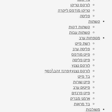
לורקס טריקו
טריקו מודפס לייקרה
פליסה
קשתות
קשתות דקות
קשתות עבות
מטפחות ערב
רשת פייט
פליסה ערב
פייט מודפס
פייט פליסה
לורקס נצנץ
לורקס נצנץ+פרנז זהב\כסף
בד פייט
פייט שורות
פייטים ערב
פייט פרנזים
ארמני מבריק
בד מראות
משולבות