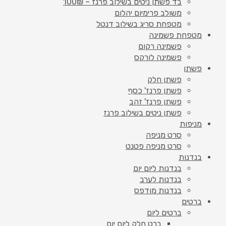
בד פשתן ניטים בשילוב פרנז – 100₪
משולב פרימיום יהלום
מטפחת סריג בשילוב דנטל
מטפחת פשמינה
פשמינה רקום
פשמינה לורקס
פשתן
פשתן חלק
פשתן פרנז' כסף
פשתן פרנז' זהב
פשתן ניטים בשילוב פרנז
מניפות
סרט מניפה
סרט מניפה פטנט
בנדנות
בנדנות ליום יום
בנדנות לערב
בנדנות מודפס
ברטים
ברטים ליום
ברט חלק ליום יום