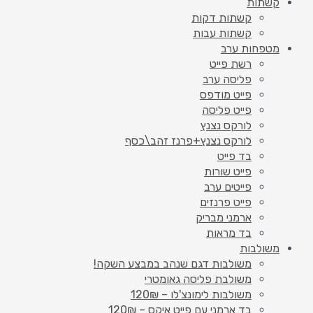
קשתות
קשתות דקות
קשתות עבות
מטפחות ערב
רשת פייט
פליסה ערב
פייט מודפס
פייט פליסה
לורקס נצנץ
לורקס נצנץ+פרנז זהב\כסף
בד פייט
פייט שורות
פייטים ערב
פייט פרנזים
ארמני מבריק
בד מראות
משולבות
משולבות דגם שנהב במבצע השקה!
משולבת פליסה גאומטרי
משולבות לימונצ'לו – 120₪
בד ארמני עם פייט איקס – 120₪