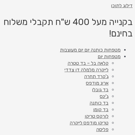
דילוג לתוכן
בקנייה מעל 400 ש"ח תקבלי משלוח
בחינם!
מטפחות כותנה יום יום מעוצבות
מטפחות יום
קלאה בל – בד טטרה
לייקרה מלמלה דו צדדי
ג'קרד תחרה
אריג מודפס
בד גובלן
ג'ינס
בד כותנה
בד קומו
לורקס טריקו
טריקו מודפס לייקרה
פליסה