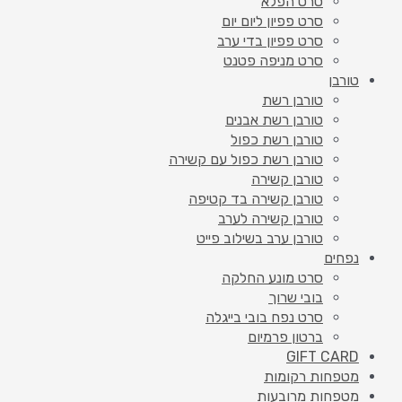
סרט הפלא
סרט פפיון ליום יום
סרט פפיון בדי ערב
סרט מניפה פטנט
טורבן
טורבן רשת
טורבן רשת אבנים
טורבן רשת כפול
טורבן רשת כפול עם קשירה
טורבן קשירה
טורבן קשירה בד קטיפה
טורבן קשירה לערב
טורבן ערב בשילוב פייט
נפחים
סרט מונע החלקה
בובי שרוך
סרט נפח בובי בייגלה
ברטון פרמיום
GIFT CARD
מטפחות רקומות
מטפחות מרובעות