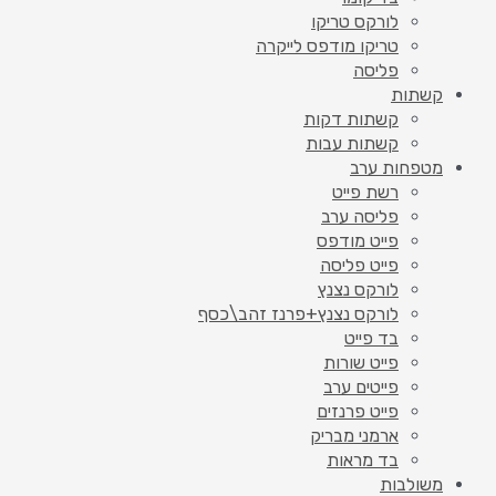
לורקס טריקו
טריקו מודפס לייקרה
פליסה
קשתות
קשתות דקות
קשתות עבות
מטפחות ערב
רשת פייט
פליסה ערב
פייט מודפס
פייט פליסה
לורקס נצנץ
לורקס נצנץ+פרנז זהב\כסף
בד פייט
פייט שורות
פייטים ערב
פייט פרנזים
ארמני מבריק
בד מראות
משולבות