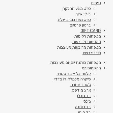
נפחים
סרט מונע החלקה
בובי שרוך
סרט נפח בובי בייגלה
ברטון פרמיום
GIFT CARD
מטפחות רקומות
מטפחות מרובעות
מטפחות מרובעות מעוצבות
טורבני רשת
מטפחות כותנה יום יום מעוצבות
מטפחות יום
קלאה בל – בד טטרה
לייקרה מלמלה דו צדדי
ג'קרד תחרה
אריג מודפס
בד גובלן
ג'ינס
בד כותנה
בד קומו