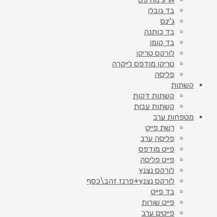
בד גובלן
ג'ינס
בד כותנה
בד קומו
לורקס טריקו
טריקו מודפס לייקרה
פליסה
קשתות
קשתות דקות
קשתות עבות
מטפחות ערב
רשת פייט
פליסה ערב
פייט מודפס
פייט פליסה
לורקס נצנץ
לורקס נצנץ+פרנז זהב\כסף
בד פייט
פייט שורות
פייטים ערב