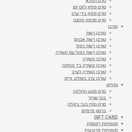
סרט הפלא
סרט פפיון ליום יום
סרט פפיון בדי ערב
סרט מניפה פטנט
טורבן
טורבן רשת
טורבן רשת אבנים
טורבן רשת כפול
טורבן רשת כפול עם קשירה
טורבן קשירה
טורבן קשירה בד קטיפה
טורבן קשירה לערב
טורבן ערב בשילוב פייט
נפחים
סרט מונע החלקה
בובי שרוך
סרט נפח בובי בייגלה
ברטון פרמיום
GIFT CARD
מטפחות רקומות
מטפחות מרובעות