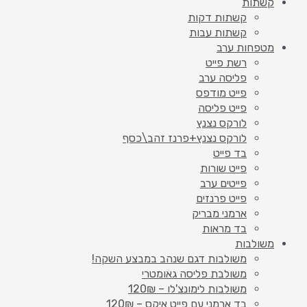
קשתות
קשתות דקות
קשתות עבות
מטפחות ערב
רשת פייט
פליסה ערב
פייט מודפס
פייט פליסה
לורקס נצנץ
לורקס נצנץ+פרנז זהב\כסף
בד פייט
פייט שורות
פייטים ערב
פייט פרנזים
ארמני מבריק
בד מראות
משולבות
משולבות דגם שנהב במבצע השקה!
משולבת פליסה גאומטרי
משולבות לימונצ'לו – 120₪
בד ארמני עם פייט איקס – 120₪