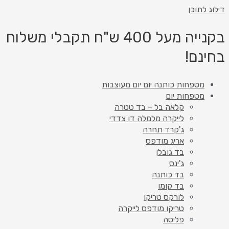
דילוג לתוכן
בקנייה מעל 400 ש"ח תקבלי משלוח
בחינם!
מטפחות כותנה יום יום מעוצבות
מטפחות יום
קלאה בל – בד טטרה
לייקרה מלמלה דו צדדי
ג'קרד תחרה
אריג מודפס
בד גובלן
ג'ינס
בד כותנה
בד קומו
לורקס טריקו
טריקו מודפס לייקרה
פליסה