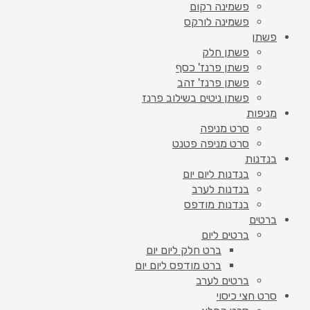
פשמינה רקום
פשמינה לורקס
פשתן
פשתן חלק
פשתן פרנז' כסף
פשתן פרנז' זהב
פשתן ניטים בשילוב פרנז
מניפות
סרט מניפה
סרט מניפה פטנט
בנדנות
בנדנות ליום יום
בנדנות לערב
בנדנות מודפס
ברטים
ברטים ליום
ברט חלק ליום יום
ברט מודפס ליום יום
ברטים לערב
סרט חצי כיסוי