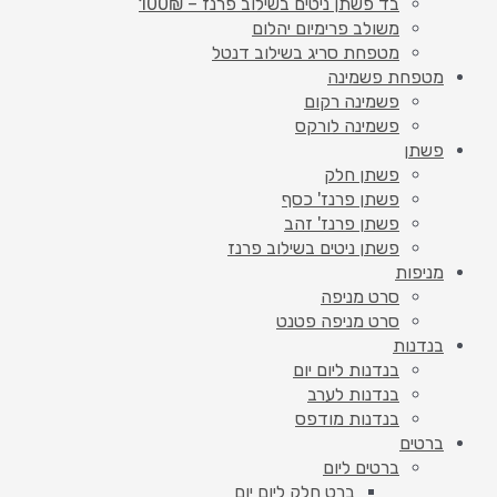
בד פשתן ניטים בשילוב פרנז – 100₪
משולב פרימיום יהלום
מטפחת סריג בשילוב דנטל
מטפחת פשמינה
פשמינה רקום
פשמינה לורקס
פשתן
פשתן חלק
פשתן פרנז' כסף
פשתן פרנז' זהב
פשתן ניטים בשילוב פרנז
מניפות
סרט מניפה
סרט מניפה פטנט
בנדנות
בנדנות ליום יום
בנדנות לערב
בנדנות מודפס
ברטים
ברטים ליום
ברט חלק ליום יום