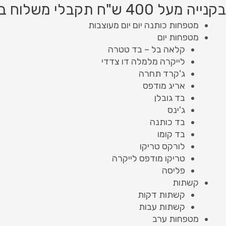
ילוג
מות
Product
Product
בקנייה מעל 400 ש"ח תקבלי משלוח בחינם!
ל
תוכן
searc
searc
מטפחות כותנה יום יום מעוצבות
ותנה
מטפחות יום
גם
קלאה בל – בד טטרה
MIE
לייקרה מלמלה דו צדדי
ג'קרד תחרה
אריג מודפס
בד גובלן
ג'ינס
בד כותנה
בד קומו
לורקס טריקו
טריקו מודפס לייקרה
פליסה
קשתות
קשתות דקות
קשתות עבות
מטפחות ערב