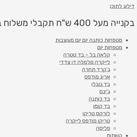
דילוג לתוכן
בקנייה מעל 400 ש"ח תקבלי משלוח בחינם!
מטפחות כותנה יום יום מעוצבות
מטפחות יום
קלאה בל – בד טטרה
לייקרה מלמלה דו צדדי
ג'קרד תחרה
אריג מודפס
בד גובלן
ג'ינס
בד כותנה
בד קומו
לורקס טריקו
טריקו מודפס לייקרה
פליסה
קשתות