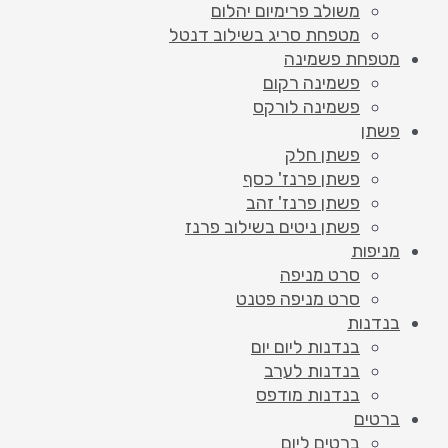
משולב פרימיום יהלום
מטפחת סריג בשילוב דנטל
מטפחת פשמינה
פשמינה רקום
פשמינה לורקס
פשתן
פשתן חלק
פשתן פרנז' כסף
פשתן פרנז' זהב
פשתן ניטים בשילוב פרנז
מניפות
סרט מניפה
סרט מניפה פטנט
בנדנות
בנדנות ליום יום
בנדנות לערב
בנדנות מודפס
ברטים
ברטים ליום