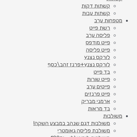
קשתות דקות
קשתות עבות
מטפחות ערב
רשת פייט
פליסה ערב
פייט מודפס
פייט פליסה
לורקס נצנץ
לורקס נצנץ+פרנז זהב\כסף
בד פייט
פייט שורות
פייטים ערב
פייט פרנזים
ארמני מבריק
בד מראות
משולבות
משולבות דגם שנהב במבצע השקה!
משולבת פליסה גאומטרי