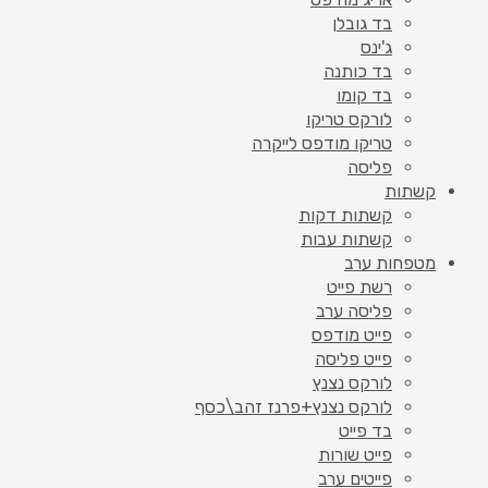
בד גובלן
ג'ינס
בד כותנה
בד קומו
לורקס טריקו
טריקו מודפס לייקרה
פליסה
קשתות
קשתות דקות
קשתות עבות
מטפחות ערב
רשת פייט
פליסה ערב
פייט מודפס
פייט פליסה
לורקס נצנץ
לורקס נצנץ+פרנז זהב\כסף
בד פייט
פייט שורות
פייטים ערב