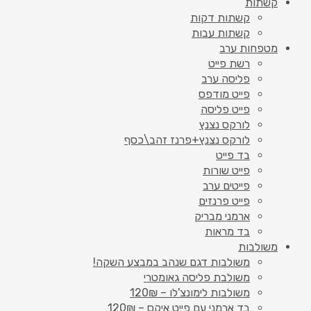
קשתות
קשתות דקות
קשתות עבות
מטפחות ערב
רשת פייט
פליסה ערב
פייט מודפס
פייט פליסה
לורקס נצנץ
לורקס נצנץ+פרנז זהב\כסף
בד פייט
פייט שורות
פייטים ערב
פייט פרנזים
ארמני מבריק
בד מראות
משולבות
משולבות דגם שנהב במבצע השקה!
משולבת פליסה גאומטרי
משולבות לימונצ'לו – 120₪
בד ארמני עם פייט איקס – 120₪