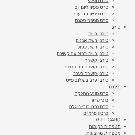
סרט הפלא
סרט פפיון ליום יום
סרט פפיון בדי ערב
סרט מניפה פטנט
טורבן
טורבן רשת
טורבן רשת אבנים
טורבן רשת כפול
טורבן רשת כפול עם קשירה
טורבן קשירה
טורבן קשירה בד קטיפה
טורבן קשירה לערב
טורבן ערב בשילוב פייט
נפחים
סרט מונע החלקה
בובי שרוך
סרט נפח בובי בייגלה
ברטון פרמיום
GIFT CARD
מטפחות רקומות
מטפחות מרובעות