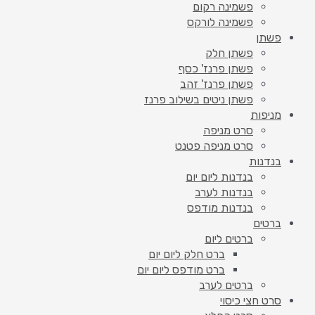
פשמינה רקום
פשמינה לורקס
פשתן
פשתן חלק
פשתן פרנז' כסף
פשתן פרנז' זהב
פשתן ניטים בשילוב פרנז
מניפות
סרט מניפה
סרט מניפה פטנט
בנדנות
בנדנות ליום יום
בנדנות לערב
בנדנות מודפס
ברטים
ברטים ליום
ברט חלק ליום יום
ברט מודפס ליום יום
ברטים לערב
סרט חצי כיסוי