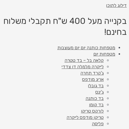
דילוג לתוכן
בקנייה מעל 400 ש"ח תקבלי משלוח
בחינם!
מטפחות כותנה יום יום מעוצבות
מטפחות יום
קלאה בל – בד טטרה
לייקרה מלמלה דו צדדי
ג'קרד תחרה
אריג מודפס
בד גובלן
ג'ינס
בד כותנה
בד קומו
לורקס טריקו
טריקו מודפס לייקרה
פליסה