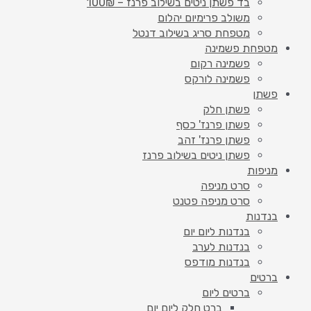
בד פשתן ניטים בשילוב פרנז – 100₪
משולב פרימיום יהלום
מטפחת סריג בשילוב דנטל
מטפחת פשמינה
פשמינה רקום
פשמינה לורקס
פשתן
פשתן חלק
פשתן פרנז' כסף
פשתן פרנז' זהב
פשתן ניטים בשילוב פרנז
מניפות
סרט מניפה
סרט מניפה פטנט
בנדנות
בנדנות ליום יום
בנדנות לערב
בנדנות מודפס
ברטים
ברטים ליום
ברט חלק ליום יום