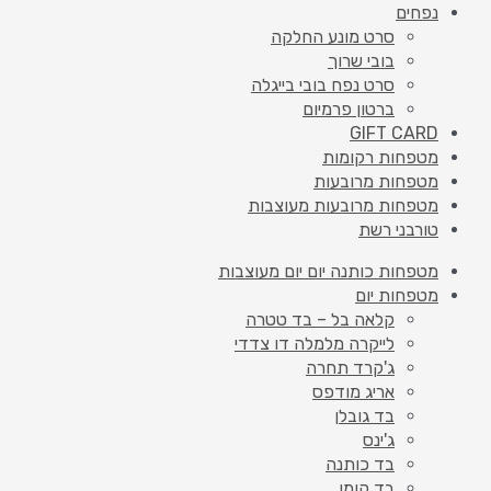
נפחים
סרט מונע החלקה
בובי שרוך
סרט נפח בובי בייגלה
ברטון פרמיום
GIFT CARD
מטפחות רקומות
מטפחות מרובעות
מטפחות מרובעות מעוצבות
טורבני רשת
מטפחות כותנה יום יום מעוצבות
מטפחות יום
קלאה בל – בד טטרה
לייקרה מלמלה דו צדדי
ג'קרד תחרה
אריג מודפס
בד גובלן
ג'ינס
בד כותנה
בד קומו