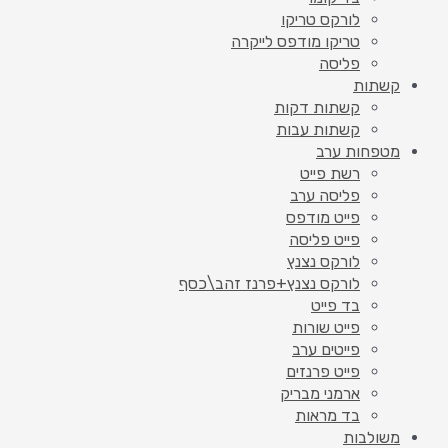
לורקס טריקו
טריקו מודפס לייקרה
פליסה
קשתות
קשתות דקות
קשתות עבות
מטפחות ערב
רשת פייט
פליסה ערב
פייט מודפס
פייט פליסה
לורקס נצנץ
לורקס נצנץ+פרנז זהב\כסף
בד פייט
פייט שורות
פייטים ערב
פייט פרנזים
ארמני מבריק
בד מראות
משולבות