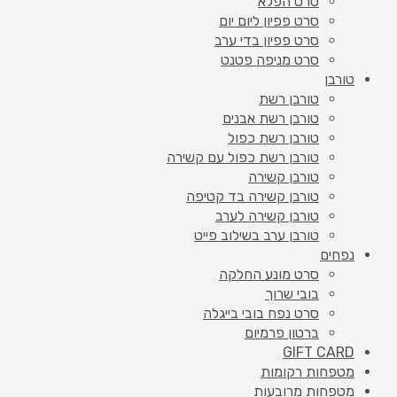
סרט הפלא
סרט פפיון ליום יום
סרט פפיון בדי ערב
סרט מניפה פטנט
טורבן
טורבן רשת
טורבן רשת אבנים
טורבן רשת כפול
טורבן רשת כפול עם קשירה
טורבן קשירה
טורבן קשירה בד קטיפה
טורבן קשירה לערב
טורבן ערב בשילוב פייט
נפחים
סרט מונע החלקה
בובי שרוך
סרט נפח בובי בייגלה
ברטון פרמיום
GIFT CARD
מטפחות רקומות
מטפחות מרובעות