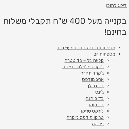
 לתוכן
בקנייה מעל 400 ש"ח תקבלי משלוח
נם!
מטפחות כותנה יום יום מעוצבות
מטפחות יום
קלאה בל – בד טטרה
לייקרה מלמלה דו צדדי
ג'קרד תחרה
אריג מודפס
בד גובלן
ג'ינס
בד כותנה
בד קומו
לורקס טריקו
טריקו מודפס לייקרה
פליסה