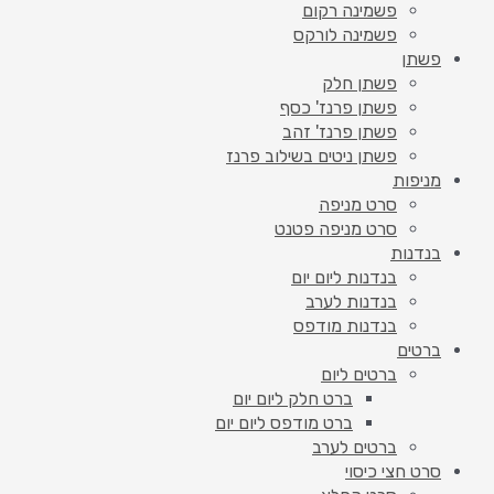
פשמינה רקום
פשמינה לורקס
פשתן
פשתן חלק
פשתן פרנז' כסף
פשתן פרנז' זהב
פשתן ניטים בשילוב פרנז
מניפות
סרט מניפה
סרט מניפה פטנט
בנדנות
בנדנות ליום יום
בנדנות לערב
בנדנות מודפס
ברטים
ברטים ליום
ברט חלק ליום יום
ברט מודפס ליום יום
ברטים לערב
סרט חצי כיסוי