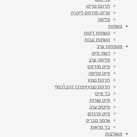
לורקס טריקו
טריקו מודפס לייקרה
פליסה
קשתות
קשתות דקות
קשתות עבות
מטפחות ערב
רשת פייט
פליסה ערב
פייט מודפס
פייט פליסה
לורקס נצנץ
לורקס נצנץ+פרנז זהב\כסף
בד פייט
פייט שורות
פייטים ערב
פייט פרנזים
ארמני מבריק
בד מראות
משולבות