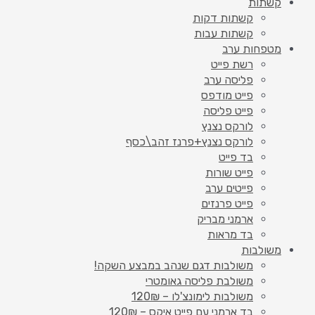
קשתות
קשתות דקות
קשתות עבות
מטפחות ערב
רשת פייט
פליסה ערב
פייט מודפס
פייט פליסה
לורקס נצנץ
לורקס נצנץ+פרנז זהב\כסף
בד פייט
פייט שורות
פייטים ערב
פייט פרנזים
ארמני מבריק
בד מראות
משולבות
משולבות דגם שנהב במבצע השקה!
משולבת פליסה גאומטרי
משולבות לימונצ'לו – 120₪
בד ארמני עם פייט איקס – 120₪