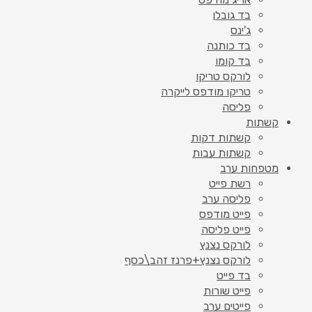
בד גובלן
ג'ינס
בד כותנה
בד קומו
לורקס טריקו
טריקו מודפס לייקרה
פליסה
קשתות
קשתות דקות
קשתות עבות
מטפחות ערב
רשת פייט
פליסה ערב
פייט מודפס
פייט פליסה
לורקס נצנץ
לורקס נצנץ+פרנז זהב\כסף
בד פייט
פייט שורות
פייטים ערב