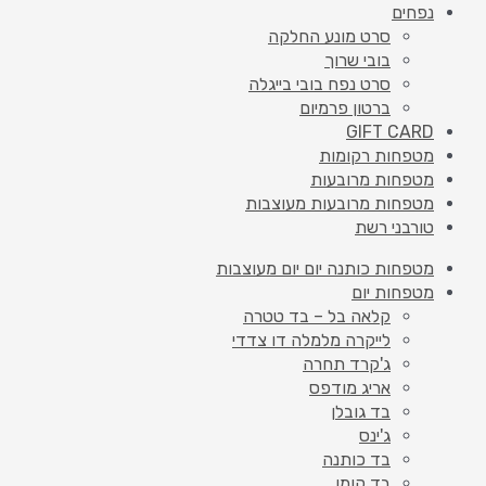
נפחים
סרט מונע החלקה
בובי שרוך
סרט נפח בובי בייגלה
ברטון פרמיום
GIFT CARD
מטפחות רקומות
מטפחות מרובעות
מטפחות מרובעות מעוצבות
טורבני רשת
מטפחות כותנה יום יום מעוצבות
מטפחות יום
קלאה בל – בד טטרה
לייקרה מלמלה דו צדדי
ג'קרד תחרה
אריג מודפס
בד גובלן
ג'ינס
בד כותנה
בד קומו