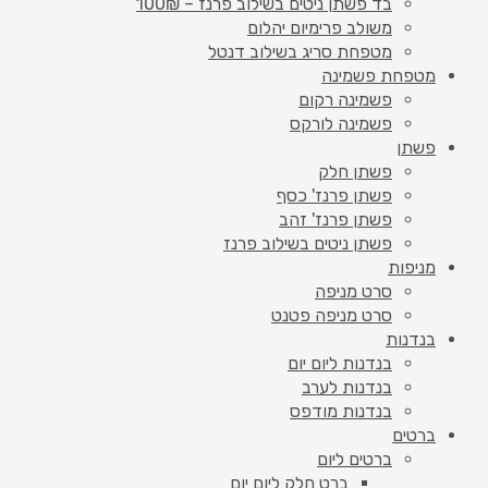
בד פשתן ניטים בשילוב פרנז – 100₪
משולב פרימיום יהלום
מטפחת סריג בשילוב דנטל
מטפחת פשמינה
פשמינה רקום
פשמינה לורקס
פשתן
פשתן חלק
פשתן פרנז' כסף
פשתן פרנז' זהב
פשתן ניטים בשילוב פרנז
מניפות
סרט מניפה
סרט מניפה פטנט
בנדנות
בנדנות ליום יום
בנדנות לערב
בנדנות מודפס
ברטים
ברטים ליום
ברט חלק ליום יום