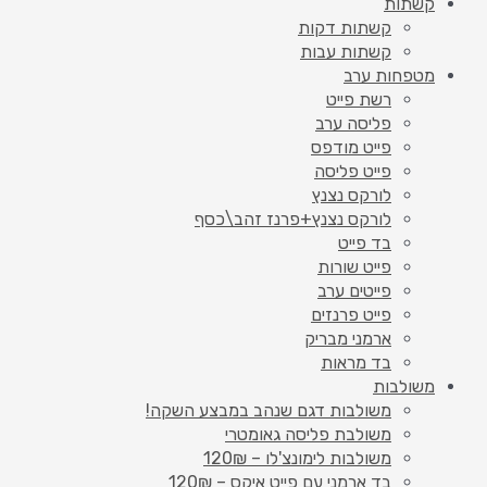
קשתות
קשתות דקות
קשתות עבות
מטפחות ערב
רשת פייט
פליסה ערב
פייט מודפס
פייט פליסה
לורקס נצנץ
לורקס נצנץ+פרנז זהב\כסף
בד פייט
פייט שורות
פייטים ערב
פייט פרנזים
ארמני מבריק
בד מראות
משולבות
משולבות דגם שנהב במבצע השקה!
משולבת פליסה גאומטרי
משולבות לימונצ'לו – 120₪
בד ארמני עם פייט איקס – 120₪