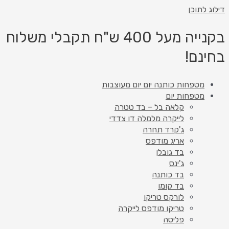
דילוג לתוכן
בקנייה מעל 400 ש"ח תקבלי משלוח
בחינם!
מטפחות כותנה יום יום מעוצבות
מטפחות יום
קלאה בל – בד טטרה
לייקרה מלמלה דו צדדי
ג'קרד תחרה
אריג מודפס
בד גובלן
ג'ינס
בד כותנה
בד קומו
לורקס טריקו
טריקו מודפס לייקרה
פליסה