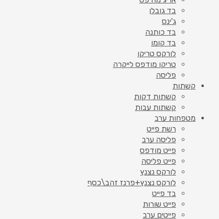
בד גובלן
ג'ינס
בד כותנה
בד קומו
לורקס טריקו
טריקו מודפס לייקרה
פליסה
קשתות
קשתות דקות
קשתות עבות
מטפחות ערב
רשת פייט
פליסה ערב
פייט מודפס
פייט פליסה
לורקס נצנץ
לורקס נצנץ+פרנז זהב\כסף
בד פייט
פייט שורות
פייטים ערב