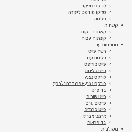
לורקס טריקו
טריקו מודפס לייקרה
פליסה
קשתות
קשתות דקות
קשתות עבות
מטפחות ערב
רשת פייט
פליסה ערב
פייט מודפס
פייט פליסה
לורקס נצנץ
לורקס נצנץ+פרנז זהב\כסף
בד פייט
פייט שורות
פייטים ערב
פייט פרנזים
ארמני מבריק
בד מראות
משולבות