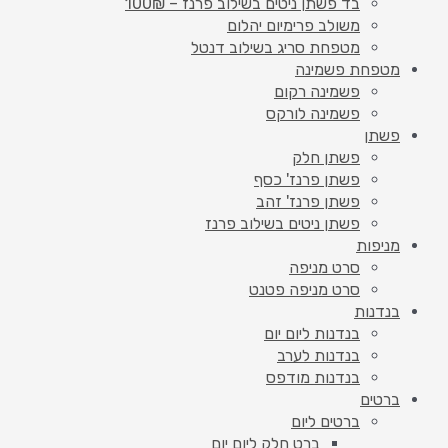
בד פשתן ניטים בשילוב פרנז – 100₪
משולב פרימיום יהלום
מטפחת סריג בשילוב דנטל
מטפחת פשמינה
פשמינה רקום
פשמינה לורקס
פשתן
פשתן חלק
פשתן פרנז' כסף
פשתן פרנז' זהב
פשתן ניטים בשילוב פרנז
מניפות
סרט מניפה
סרט מניפה פטנט
בנדנות
בנדנות ליום יום
בנדנות לערב
בנדנות מודפס
ברטים
ברטים ליום
ברט חלק ליום יום