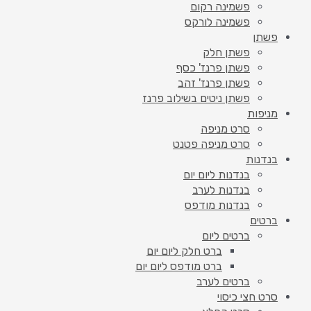
פשמינה רקום
פשמינה לורקס
פשתן
פשתן חלק
פשתן פרנז' כסף
פשתן פרנז' זהב
פשתן ניטים בשילוב פרנז
מניפות
סרט מניפה
סרט מניפה פטנט
בנדנות
בנדנות ליום יום
בנדנות לערב
בנדנות מודפס
ברטים
ברטים ליום
ברט חלק ליום יום
ברט מודפס ליום יום
ברטים לערב
סרט חצי כיסוי