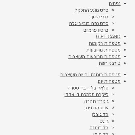
נפחים
סרט מונע החלקה
בובי שרוך
סרט נפח בובי בייגלה
ברטון פרמיום
GIFT CARD
מטפחות רקומות
מטפחות מרובעות
מטפחות מרובעות מעוצבות
טורבני רשת
מטפחות כותנה יום יום מעוצבות
מטפחות יום
קלאה בל – בד טטרה
לייקרה מלמלה דו צדדי
ג'קרד תחרה
אריג מודפס
בד גובלן
ג'ינס
בד כותנה
בד קומו