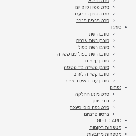
סרט הפלא
סרט פפיון ליום יום
סרט פפיון בדי ערב
סרט מניפה פטנט
טורבן
טורבן רשת
טורבן רשת אבנים
טורבן רשת כפול
טורבן רשת כפול עם קשירה
טורבן קשירה
טורבן קשירה בד קטיפה
טורבן קשירה לערב
טורבן ערב בשילוב פייט
נפחים
סרט מונע החלקה
בובי שרוך
סרט נפח בובי בייגלה
ברטון פרמיום
GIFT CARD
מטפחות רקומות
מטפחות מרובעות