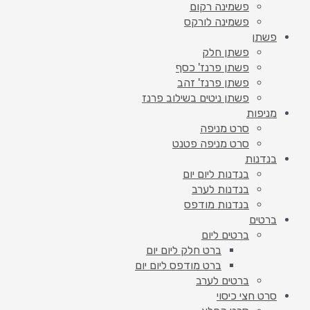
פשמינה רקום
פשמינה לורקס
פשתן
פשתן חלק
פשתן פרנז' כסף
פשתן פרנז' זהב
פשתן ניטים בשילוב פרנז
מניפות
סרט מניפה
סרט מניפה פטנט
בנדנות
בנדנות ליום יום
בנדנות לערב
בנדנות מודפס
ברטים
ברטים ליום
ברט חלק ליום יום
ברט מודפס ליום יום
ברטים לערב
סרט חצי כיסוי