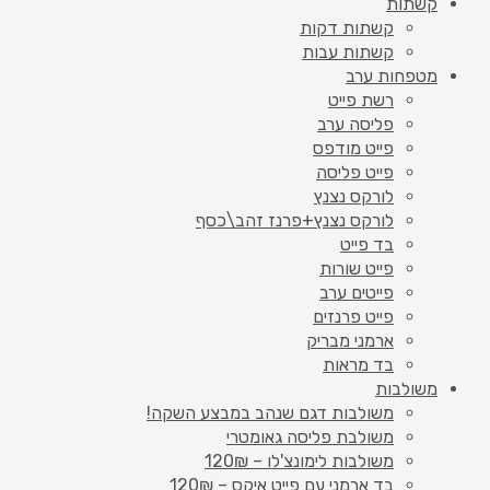
קשתות
קשתות דקות
קשתות עבות
מטפחות ערב
רשת פייט
פליסה ערב
פייט מודפס
פייט פליסה
לורקס נצנץ
לורקס נצנץ+פרנז זהב\כסף
בד פייט
פייט שורות
פייטים ערב
פייט פרנזים
ארמני מבריק
בד מראות
משולבות
משולבות דגם שנהב במבצע השקה!
משולבת פליסה גאומטרי
משולבות לימונצ'לו – 120₪
בד ארמני עם פייט איקס – 120₪