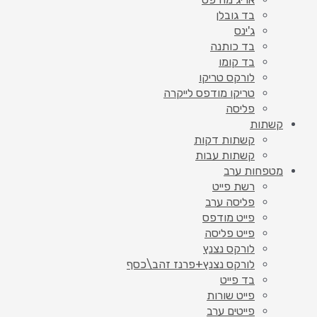
בד גובלן
ג'ינס
בד כותנה
בד קומו
לורקס טריקו
טריקו מודפס לייקרה
פליסה
קשתות
קשתות דקות
קשתות עבות
מטפחות ערב
רשת פייט
פליסה ערב
פייט מודפס
פייט פליסה
לורקס נצנץ
לורקס נצנץ+פרנז זהב\כסף
בד פייט
פייט שורות
פייטים ערב