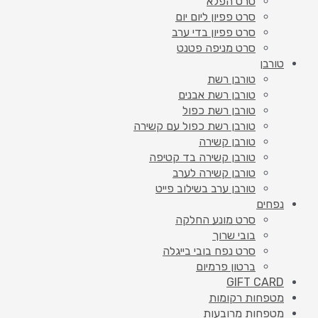
סרט הפלא
סרט פפיון ליום יום
סרט פפיון בדי ערב
סרט מניפה פטנט
טורבן
טורבן רשת
טורבן רשת אבנים
טורבן רשת כפול
טורבן רשת כפול עם קשירה
טורבן קשירה
טורבן קשירה בד קטיפה
טורבן קשירה לערב
טורבן ערב בשילוב פייט
נפחים
סרט מונע החלקה
בובי שרוך
סרט נפח בובי בייגלה
ברטון פרמיום
GIFT CARD
מטפחות רקומות
מטפחות מרובעות