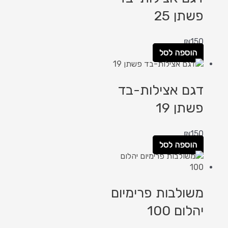
פשתן 25
₪
150
הוספה לסל
דגם אצילות-בד
פשתן 19
₪
150
הוספה לסל
משולבות פרימיום
יהלום 100