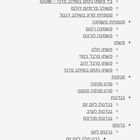
בד פשתן ניטים בשילוב פרנז – 100₪
משולב פרימיום יהלום
מטפחת סריג בשילוב דנטל
מטפחת פשמינה
פשמינה רקום
פשמינה לורקס
פשתן
פשתן חלק
פשתן פרנז' כסף
פשתן פרנז' זהב
פשתן ניטים בשילוב פרנז
מניפות
סרט מניפה
סרט מניפה פטנט
בנדנות
בנדנות ליום יום
בנדנות לערב
בנדנות מודפס
ברטים
ברטים ליום
ברט חלק ליום יום