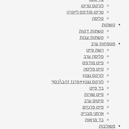
לורקס טריקו
טריקו מודפס לייקרה
פליסה
קשתות
קשתות דקות
קשתות עבות
מטפחות ערב
רשת פייט
פליסה ערב
פייט מודפס
פייט פליסה
לורקס נצנץ
לורקס נצנץ+פרנז זהב\כסף
בד פייט
פייט שורות
פייטים ערב
פייט פרנזים
ארמני מבריק
בד מראות
משולבות