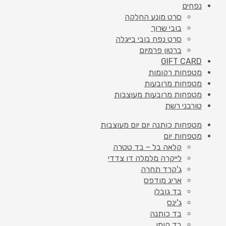
נפחים
סרט מונע החלקה
בובי שרוך
סרט נפח בובי בייגלה
ברטון פרמיום
GIFT CARD
מטפחות רקומות
מטפחות מרובעות
מטפחות מרובעות מעוצבות
טורבני רשת
מטפחות כותנה יום יום מעוצבות
מטפחות יום
קלאה בל – בד טטרה
לייקרה מלמלה דו צדדי
ג'קרד תחרה
אריג מודפס
בד גובלן
ג'ינס
בד כותנה
בד קומו