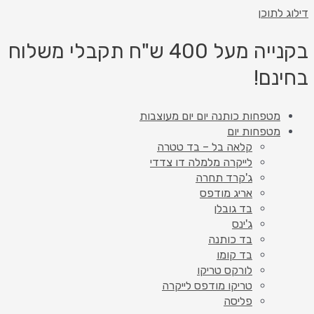
דילוג לתוכן
בקנייה מעל 400 ש"ח תקבלי משלוח
בחינם!
מטפחות כותנה יום יום מעוצבות
מטפחות יום
קלאה בל – בד טטרה
לייקרה מלמלה דו צדדי
ג'קרד תחרה
אריג מודפס
בד גובלן
ג'ינס
בד כותנה
בד קומו
לורקס טריקו
טריקו מודפס לייקרה
פליסה