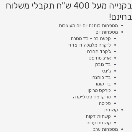
ילוג
מות
Product
Product
בקנייה מעל 400 ש"ח תקבלי משלוח
ל
תוכן
searc
searc
בחינם!
שולבות
ימונצ'לו
מטפחות כותנה יום יום מעוצבות
2
מטפחות יום
קלאה בל – בד טטרה
לייקרה מלמלה דו צדדי
ג'קרד תחרה
אריג מודפס
בד גובלן
ג'ינס
בד כותנה
בד קומו
לורקס טריקו
טריקו מודפס לייקרה
פליסה
קשתות
קשתות דקות
קשתות עבות
מטפחות ערב