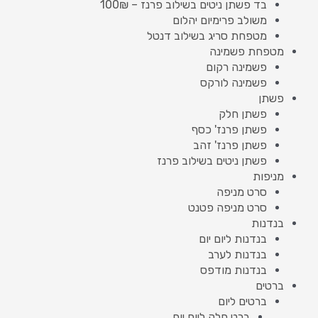
בד פשתן ניטים בשילוב פרנז – 100₪
משולב פרימיום יהלום
מטפחת סריג בשילוב דנטל
מטפחת פשמינה
פשמינה רקום
פשמינה לורקס
פשתן
פשתן חלק
פשתן פרנז' כסף
פשתן פרנז' זהב
פשתן ניטים בשילוב פרנז
מניפות
סרט מניפה
סרט מניפה פטנט
בנדנות
בנדנות ליום יום
בנדנות לערב
בנדנות מודפס
ברטים
ברטים ליום
ברט חלק ליום יום