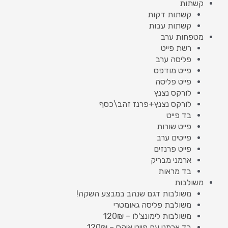
קשתות
קשתות דקות
קשתות עבות
מטפחות ערב
רשת פייט
פליסה ערב
פייט מודפס
פייט פליסה
לורקס נצנץ
לורקס נצנץ+פרנז זהב\כסף
בד פייט
פייט שורות
פייטים ערב
פייט פרנזים
ארמני מבריק
בד מראות
משולבות
משולבות דגם שנהב במבצע השקה!
משולבת פליסה גאומטרי
משולבות לימונצ'לו – 120₪
בד ארמני עם פייט איקס – 120₪