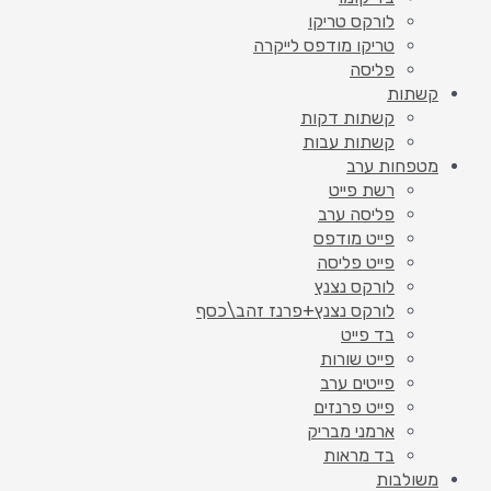
לורקס טריקו
טריקו מודפס לייקרה
פליסה
קשתות
קשתות דקות
קשתות עבות
מטפחות ערב
רשת פייט
פליסה ערב
פייט מודפס
פייט פליסה
לורקס נצנץ
לורקס נצנץ+פרנז זהב\כסף
בד פייט
פייט שורות
פייטים ערב
פייט פרנזים
ארמני מבריק
בד מראות
משולבות