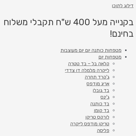
 לתוכן
בקנייה מעל 400 ש"ח תקבלי משלוח
נם!
מטפחות כותנה יום יום מעוצבות
מטפחות יום
קלאה בל – בד טטרה
לייקרה מלמלה דו צדדי
ג'קרד תחרה
אריג מודפס
בד גובלן
ג'ינס
בד כותנה
בד קומו
לורקס טריקו
טריקו מודפס לייקרה
פליסה