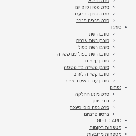
סרט הפלא
סרט פפיון ליום יום
סרט פפיון בדי ערב
סרט מניפה פטנט
טורבן
טורבן רשת
טורבן רשת אבנים
טורבן רשת כפול
טורבן רשת כפול עם קשירה
טורבן קשירה
טורבן קשירה בד קטיפה
טורבן קשירה לערב
טורבן ערב בשילוב פייט
נפחים
סרט מונע החלקה
בובי שרוך
סרט נפח בובי בייגלה
ברטון פרמיום
GIFT CARD
מטפחות רקומות
מטפחות מרובעות