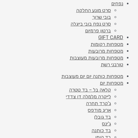
נפחים
סרט מונע החלקה
בובי שרוך
סרט נפח בובי בייגלה
ברטון פרמיום
GIFT CARD
מטפחות רקומות
מטפחות מרובעות
מטפחות מרובעות מעוצבות
טורבני רשת
מטפחות כותנה יום יום מעוצבות
מטפחות יום
קלאה בל – בד טטרה
לייקרה מלמלה דו צדדי
ג'קרד תחרה
אריג מודפס
בד גובלן
ג'ינס
בד כותנה
בד קומו