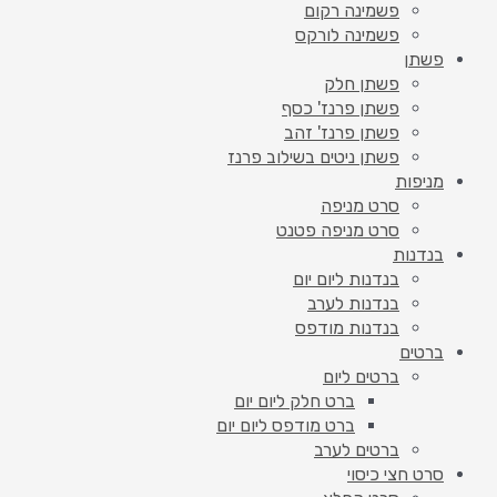
פשמינה רקום
פשמינה לורקס
פשתן
פשתן חלק
פשתן פרנז' כסף
פשתן פרנז' זהב
פשתן ניטים בשילוב פרנז
מניפות
סרט מניפה
סרט מניפה פטנט
בנדנות
בנדנות ליום יום
בנדנות לערב
בנדנות מודפס
ברטים
ברטים ליום
ברט חלק ליום יום
ברט מודפס ליום יום
ברטים לערב
סרט חצי כיסוי