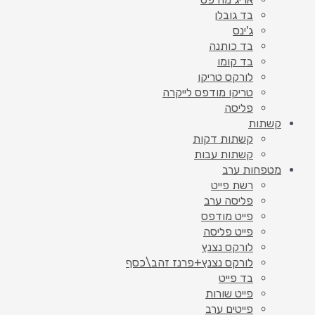
בד גובלן
ג'ינס
בד כותנה
בד קומו
לורקס טריקו
טריקו מודפס לייקרה
פליסה
קשתות
קשתות דקות
קשתות עבות
מטפחות ערב
רשת פייט
פליסה ערב
פייט מודפס
פייט פליסה
לורקס נצנץ
לורקס נצנץ+פרנז זהב\כסף
בד פייט
פייט שורות
פייטים ערב