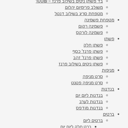
בד פשתן ניטים בשילוב פרנז – 100₪
משולב פרימיום יהלום
מטפחת סריג בשילוב דנטל
מטפחת פשמינה
פשמינה רקום
פשמינה לורקס
פשתן
פשתן חלק
פשתן פרנז' כסף
פשתן פרנז' זהב
פשתן ניטים בשילוב פרנז
מניפות
סרט מניפה
סרט מניפה פטנט
בנדנות
בנדנות ליום יום
בנדנות לערב
בנדנות מודפס
ברטים
ברטים ליום
ברט חלק ליום יום