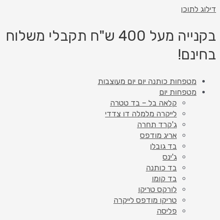
דילוג לתוכן
בקנייה מעל 400 ש"ח תקבלי משלוח
בחינם!
מטפחות כותנה יום יום מעוצבות
מטפחות יום
קלאה בל – בד טטרה
לייקרה מלמלה דו צדדי
ג'קרד תחרה
אריג מודפס
בד גובלן
ג'ינס
בד כותנה
בד קומו
לורקס טריקו
טריקו מודפס לייקרה
פליסה