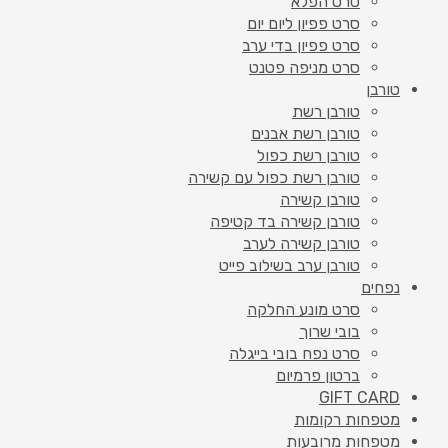
סרט הפלא
סרט פפיון ליום יום
סרט פפיון בדי ערב
סרט מניפה פטנט
טורבן
טורבן רשת
טורבן רשת אבנים
טורבן רשת כפול
טורבן רשת כפול עם קשירה
טורבן קשירה
טורבן קשירה בד קטיפה
טורבן קשירה לערב
טורבן ערב בשילוב פייט
נפחים
סרט מונע החלקה
בובי שרוך
סרט נפח בובי בייגלה
ברטון פרמיום
GIFT CARD
מטפחות רקומות
מטפחות מרובעות