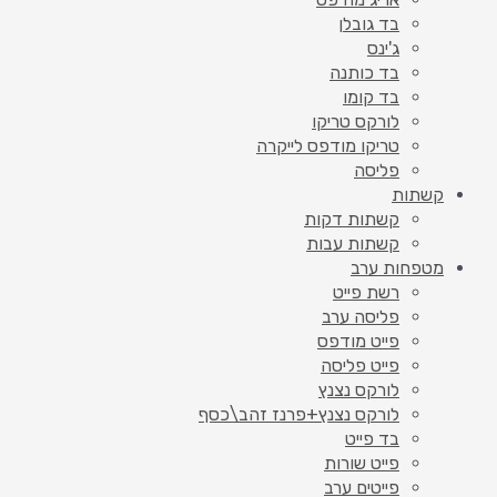
בד גובלן
ג'ינס
בד כותנה
בד קומו
לורקס טריקו
טריקו מודפס לייקרה
פליסה
קשתות
קשתות דקות
קשתות עבות
מטפחות ערב
רשת פייט
פליסה ערב
פייט מודפס
פייט פליסה
לורקס נצנץ
לורקס נצנץ+פרנז זהב\כסף
בד פייט
פייט שורות
פייטים ערב