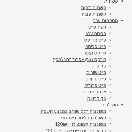
קשתות
קשתות דקות
קשתות עבות
מטפחות ערב
רשת פייט
פליסה ערב
פייט מודפס
פייט פליסה
לורקס נצנץ
לורקס נצנץ+פרנז זהב\כסף
בד פייט
פייט שורות
פייטים ערב
פייט פרנזים
ארמני מבריק
בד מראות
משולבות
משולבות דגם שנהב במבצע השקה!
משולבת פליסה גאומטרי
משולבות לימונצ'לו – 120₪
בד ארמני עם פייט איקס – 120₪