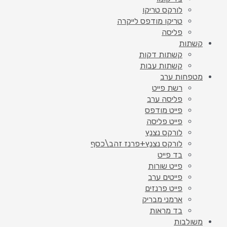
לורקס טריקו
טריקו מודפס לייקרה
פליסה
קשתות
קשתות דקות
קשתות עבות
מטפחות ערב
רשת פייט
פליסה ערב
פייט מודפס
פייט פליסה
לורקס נצנץ
לורקס נצנץ+פרנז זהב\כסף
בד פייט
פייט שורות
פייטים ערב
פייט פרנזים
ארמני מבריק
בד מראות
משולבות