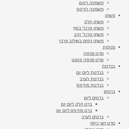
פשמינה רקום
פשמינה לורקס
פשתן
פשתן חלק
פשתן פרנז' כסף
פשתן פרנז' זהב
פשתן ניטים בשילוב פרנז
מניפות
סרט מניפה
סרט מניפה פטנט
בנדנות
בנדנות ליום יום
בנדנות לערב
בנדנות מודפס
ברטים
ברטים ליום
ברט חלק ליום יום
ברט מודפס ליום יום
ברטים לערב
סרט חצי כיסוי