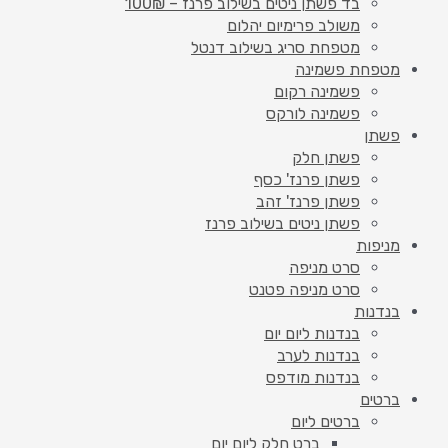
בד פשתן ניטים בשילוב פרנז – 100₪
משולב פרימיום יהלום
מטפחת סריג בשילוב דנטל
מטפחת פשמינה
פשמינה רקום
פשמינה לורקס
פשתן
פשתן חלק
פשתן פרנז' כסף
פשתן פרנז' זהב
פשתן ניטים בשילוב פרנז
מניפות
סרט מניפה
סרט מניפה פטנט
בנדנות
בנדנות ליום יום
בנדנות לערב
בנדנות מודפס
ברטים
ברטים ליום
ברט חלק ליום יום