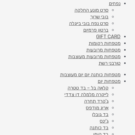
נפחים
סרט מונע החלקה
בובי שרוך
סרט נפח בובי בייגלה
ברטון פרמיום
GIFT CARD
מטפחות רקומות
מטפחות מרובעות
מטפחות מרובעות מעוצבות
טורבני רשת
מטפחות כותנה יום יום מעוצבות
מטפחות יום
קלאה בל – בד טטרה
לייקרה מלמלה דו צדדי
ג'קרד תחרה
אריג מודפס
בד גובלן
ג'ינס
בד כותנה
בד קומו