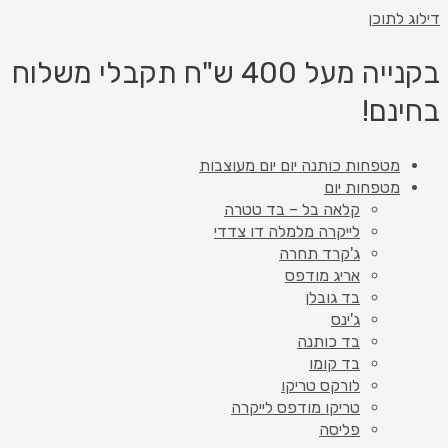
דילוג לתוכן
בקנייה מעל 400 ש"ח תקבלי משלוח
בחינם!
מטפחות כותנה יום יום מעוצבות
מטפחות יום
קלאה בל – בד טטרה
לייקרה מלמלה דו צדדי
ג'קרד תחרה
אריג מודפס
בד גובלן
ג'ינס
בד כותנה
בד קומו
לורקס טריקו
טריקו מודפס לייקרה
פליסה