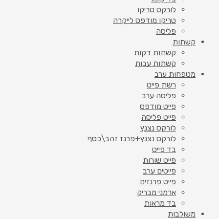
לורקס טריקו
טריקו מודפס לייקרה
פליסה
קשתות
קשתות דקות
קשתות עבות
מטפחות ערב
רשת פייט
פליסה ערב
פייט מודפס
פייט פליסה
לורקס נצנץ
לורקס נצנץ+פרנז זהב\כסף
בד פייט
פייט שורות
פייטים ערב
פייט פרנזים
ארמני מבריק
בד מראות
משולבות