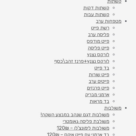
קשתות
קשתות דקות
קשתות עבות
מטפחות ערב
רשת פייט
פליסה ערב
פייט מודפס
פייט פליסה
לורקס נצנץ
לורקס נצנץ+פרנז זהב\כסף
בד פייט
פייט שורות
פייטים ערב
פייט פרנזים
ארמני מבריק
בד מראות
משולבות
משולבות דגם שנהב במבצע השקה!
משולבת פליסה גאומטרי
משולבות לימונצ'לו – 120₪
בד ארמני עם פייט איקס – 120₪