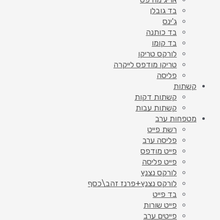
בד גובלן
ג'ינס
בד כותנה
בד קומו
לורקס טריקו
טריקו מודפס לייקרה
פליסה
קשתות
קשתות דקות
קשתות עבות
מטפחות ערב
רשת פייט
פליסה ערב
פייט מודפס
פייט פליסה
לורקס נצנץ
לורקס נצנץ+פרנז זהב\כסף
בד פייט
פייט שורות
פייטים ערב