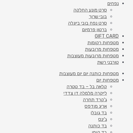
נפחים
סרט מונע החלקה
בובי שרוך
סרט נפח בובי בייגלה
ברטון פרמיום
GIFT CARD
מטפחות רקומות
מטפחות מרובעות
מטפחות מרובעות מעוצבות
טורבני רשת
מטפחות כותנה יום יום מעוצבות
מטפחות יום
קלאה בל – בד טטרה
לייקרה מלמלה דו צדדי
ג'קרד תחרה
אריג מודפס
בד גובלן
ג'ינס
בד כותנה
בד קומו