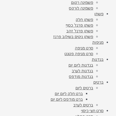
פשמינה רקום
פשמינה לורקס
פשתן
פשתן חלק
פשתן פרנז' כסף
פשתן פרנז' זהב
פשתן ניטים בשילוב פרנז
מניפות
סרט מניפה
סרט מניפה פטנט
בנדנות
בנדנות ליום יום
בנדנות לערב
בנדנות מודפס
ברטים
ברטים ליום
ברט חלק ליום יום
ברט מודפס ליום יום
ברטים לערב
סרט חצי כיסוי