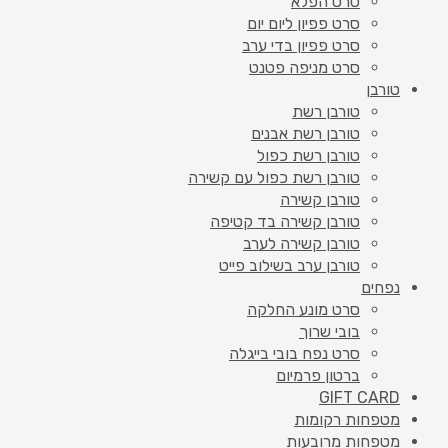
סרט הפלא
סרט פפיון ליום יום
סרט פפיון בדי ערב
סרט מניפה פטנט
טורבן
טורבן רשת
טורבן רשת אבנים
טורבן רשת כפול
טורבן רשת כפול עם קשירה
טורבן קשירה
טורבן קשירה בד קטיפה
טורבן קשירה לערב
טורבן ערב בשילוב פייט
נפחים
סרט מונע החלקה
בובי שרוך
סרט נפח בובי בייגלה
ברטון פרמיום
GIFT CARD
מטפחות רקומות
מטפחות מרובעות