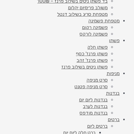
בד פשתן ניטים בשילוב פרנז – 100₪
משולב פרימיום יהלום
מטפחת סריג בשילוב דנטל
מטפחת פשמינה
פשמינה רקום
פשמינה לורקס
פשתן
פשתן חלק
פשתן פרנז' כסף
פשתן פרנז' זהב
פשתן ניטים בשילוב פרנז
מניפות
סרט מניפה
סרט מניפה פטנט
בנדנות
בנדנות ליום יום
בנדנות לערב
בנדנות מודפס
ברטים
ברטים ליום
ברט חלק ליום יום