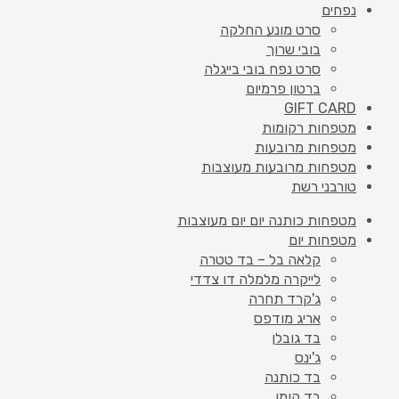
נפחים
סרט מונע החלקה
בובי שרוך
סרט נפח בובי בייגלה
ברטון פרמיום
GIFT CARD
מטפחות רקומות
מטפחות מרובעות
מטפחות מרובעות מעוצבות
טורבני רשת
מטפחות כותנה יום יום מעוצבות
מטפחות יום
קלאה בל – בד טטרה
לייקרה מלמלה דו צדדי
ג'קרד תחרה
אריג מודפס
בד גובלן
ג'ינס
בד כותנה
בד קומו