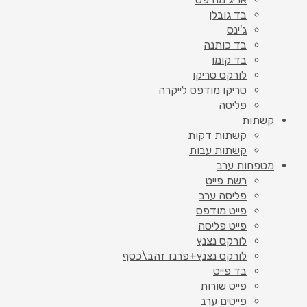
בד גובלן
ג'ינס
בד כותנה
בד קומו
לורקס טריקו
טריקו מודפס לייקרה
פליסה
קשתות
קשתות דקות
קשתות עבות
מטפחות ערב
רשת פייט
פליסה ערב
פייט מודפס
פייט פליסה
לורקס נצנץ
לורקס נצנץ+פרנז זהב\כסף
בד פייט
פייט שורות
פייטים ערב