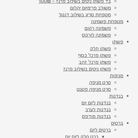
בד פשתן ניטים בשילוב פרנז – 100₪
משולב פרימיום יהלום
מטפחת סריג בשילוב דנטל
מטפחת פשמינה
פשמינה רקום
פשמינה לורקס
פשתן
פשתן חלק
פשתן פרנז' כסף
פשתן פרנז' זהב
פשתן ניטים בשילוב פרנז
מניפות
סרט מניפה
סרט מניפה פטנט
בנדנות
בנדנות ליום יום
בנדנות לערב
בנדנות מודפס
ברטים
ברטים ליום
ברט חלק ליום יום