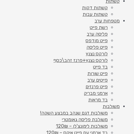
קשתות
קשתות דקות
קשתות עבות
מטפחות ערב
רשת פייט
פליסה ערב
פייט מודפס
פייט פליסה
לורקס נצנץ
לורקס נצנץ+פרנז זהב\כסף
בד פייט
פייט שורות
פייטים ערב
פייט פרנזים
ארמני מבריק
בד מראות
משולבות
משולבות דגם שנהב במבצע השקה!
משולבת פליסה גאומטרי
משולבות לימונצ'לו – 120₪
בד ארמני עם פייט איקס – 120₪