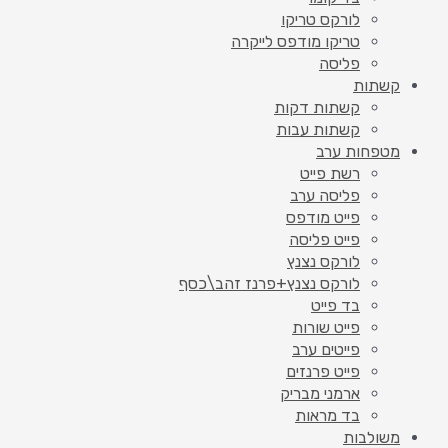
לורקס טריקו
טריקו מודפס לייקרה
פליסה
קשתות
קשתות דקות
קשתות עבות
מטפחות ערב
רשת פייט
פליסה ערב
פייט מודפס
פייט פליסה
לורקס נצנץ
לורקס נצנץ+פרנז זהב\כסף
בד פייט
פייט שורות
פייטים ערב
פייט פרנזים
ארמני מבריק
בד מראות
משולבות