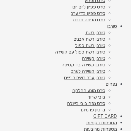
סרט הפלא
סרט פפיון ליום יום
סרט פפיון בדי ערב
סרט מניפה פטנט
טורבן
טורבן רשת
טורבן רשת אבנים
טורבן רשת כפול
טורבן רשת כפול עם קשירה
טורבן קשירה
טורבן קשירה בד קטיפה
טורבן קשירה לערב
טורבן ערב בשילוב פייט
נפחים
סרט מונע החלקה
בובי שרוך
סרט נפח בובי בייגלה
ברטון פרמיום
GIFT CARD
מטפחות רקומות
מטפחות מרובעות