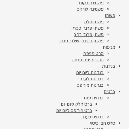
פשמינה רקום
פשמינה לורקס
פשתן
פשתן חלק
פשתן פרנז' כסף
פשתן פרנז' זהב
פשתן ניטים בשילוב פרנז
מניפות
סרט מניפה
סרט מניפה פטנט
בנדנות
בנדנות ליום יום
בנדנות לערב
בנדנות מודפס
ברטים
ברטים ליום
ברט חלק ליום יום
ברט מודפס ליום יום
ברטים לערב
סרט חצי כיסוי