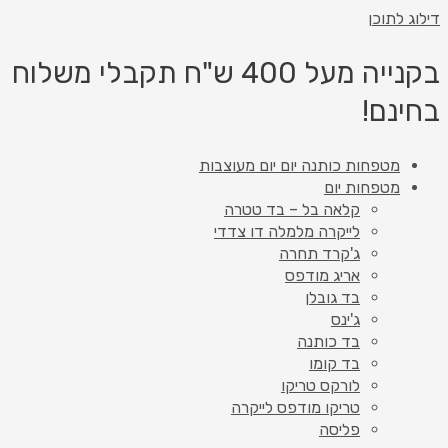
דילוג לתוכן
בקנייה מעל 400 ש"ח תקבלי משלוח
בחינם!
מטפחות כותנה יום יום מעוצבות
מטפחות יום
קלאה בל – בד טטרה
לייקרה מלמלה דו צדדי
ג'קרד תחרה
אריג מודפס
בד גובלן
ג'ינס
בד כותנה
בד קומו
לורקס טריקו
טריקו מודפס לייקרה
פליסה